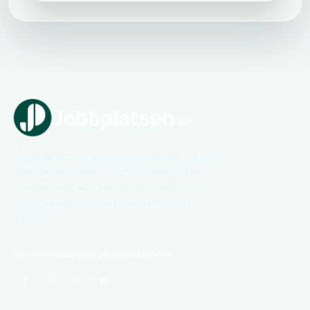
Jobbplatsen.se är en bred jobbsajt för hela
arbetsmarknaden. Utforska lediga jobb,
arbetsgivare och karriärmöjligheter inom
flera olika yrken och branscher i hela
Sverige.
Följ Jobbplatsen.se på sociala medier