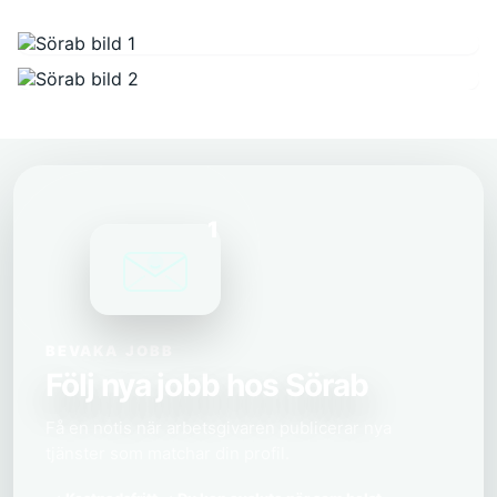
1
BEVAKA JOBB
Följ nya jobb hos Sörab
Få en notis när arbetsgivaren publicerar nya
tjänster som matchar din profil.