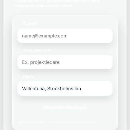
Kostnadsfritt
Du kan avsluta när som helst
Anpassat efter yrke och plats
E-post
Yrke eller roll
Plats
Skapa bevakning
→
Vi delar aldrig din e-post med tredje part.