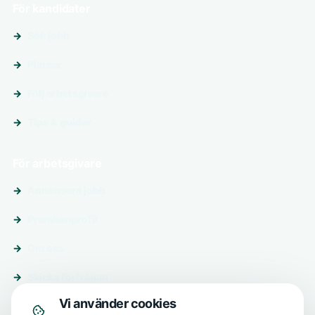
För kandidater
Sök jobb
Platser
Följ arbetsgivare
Tips & guider
För arbetsgivare
Annonsera jobb
Premiumprofil
Om oss
Skicka förfrågan
Vi använder cookies