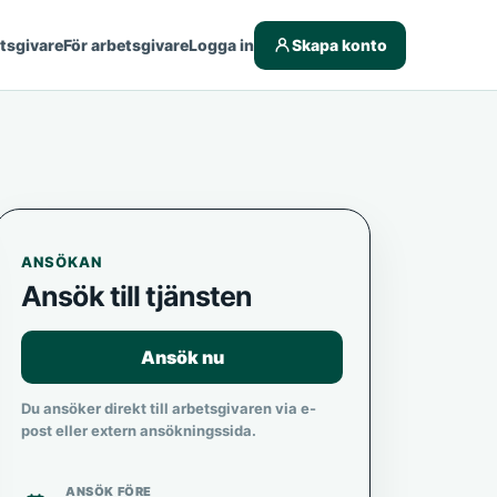
etsgivare
För arbetsgivare
Logga in
Skapa konto
ANSÖKAN
Ansök till tjänsten
Ansök nu
Du ansöker direkt till arbetsgivaren via e-
post eller extern ansökningssida.
ANSÖK FÖRE