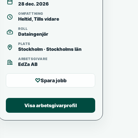
28 dec. 2026
OMFATTNING
Heltid, Tills vidare
ROLL
Dataingenjör
PLATS
Stockholm · Stockholms län
ARBETSGIVARE
EdZa AB
♡
Spara jobb
Visa arbetsgivarprofil