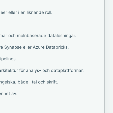
r eller i en liknande roll.
rmar och molnbaserade datalösningar.
re Synapse eller Azure Databricks.
ipelines.
rkitektur för analys- och dataplattformar.
elska, både i tal och skrift.
enhet av: