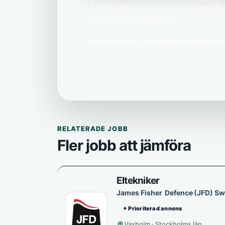
Få nya tjänster inom Dataingenjör
skickade till din inkorg.
Kostnadsfritt
Du kan avsluta när som h
RELATERADE JOBB
Fler jobb att jämföra
Eltekniker
James Fisher Defence (JFD) S
✦ Prioriterad annons
Vaxholm · Stockholms län