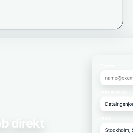
E-post
Yrke eller roll
b direkt
Plats