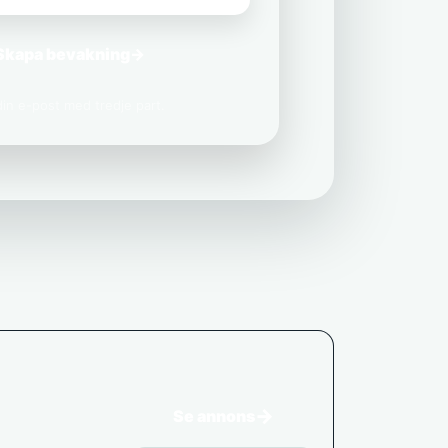
Skapa bevakning
→
 din e-post med tredje part.
→
Se annons