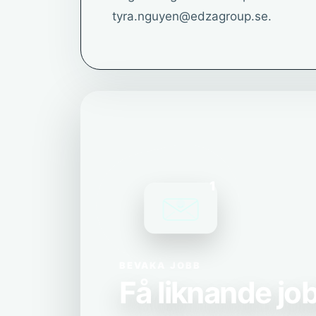
tyra.nguyen@edzagroup.se.
1
BEVAKA JOBB
Få liknande job