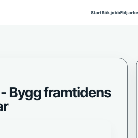
Start
Sök jobb
Följ arb
 - Bygg framtidens
ar