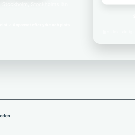
 i Stockholm, Stockholms län
elst
Anpassat efter yrke och plats
Vi delar aldrig
weden