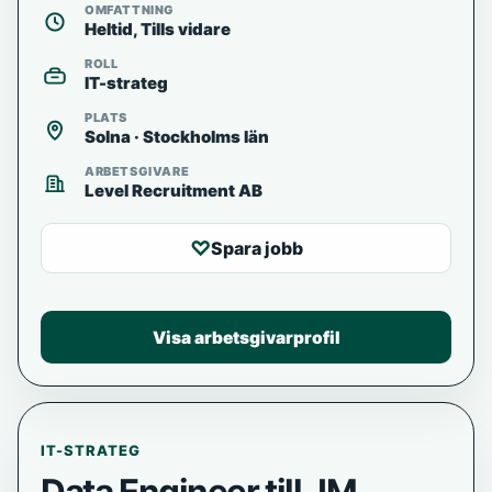
OMFATTNING
Heltid, Tills vidare
ROLL
IT-strateg
PLATS
Solna · Stockholms län
ARBETSGIVARE
Level Recruitment AB
♡
Spara jobb
Visa arbetsgivarprofil
IT-STRATEG