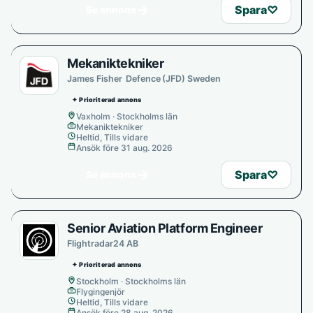
→
Spara
♡
Se annons
Mekaniktekniker
James Fisher Defence (JFD) Sweden
✦ Prioriterad annons
Vaxholm · Stockholms län
Mekaniktekniker
Heltid, Tills vidare
Ansök före 31 aug. 2026
→
Spara
♡
Se annons
Senior Aviation Platform Engineer
Flightradar24 AB
✦ Prioriterad annons
Stockholm · Stockholms län
Flygingenjör
Heltid, Tills vidare
Ansök före 28 aug. 2026