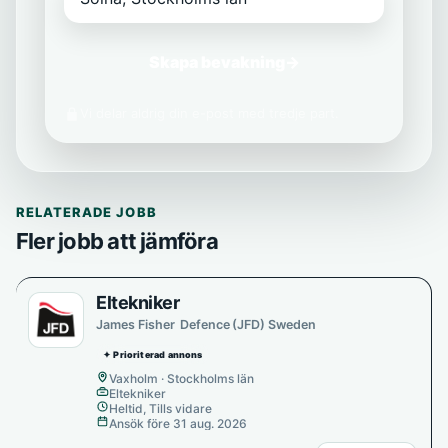
Skapa bevakning
→
Vi delar aldrig din e-post med tredje part.
RELATERADE JOBB
Fler jobb att jämföra
Eltekniker
James Fisher Defence (JFD) Sweden
✦ Prioriterad annons
Vaxholm · Stockholms län
Eltekniker
Heltid, Tills vidare
Ansök före 31 aug. 2026