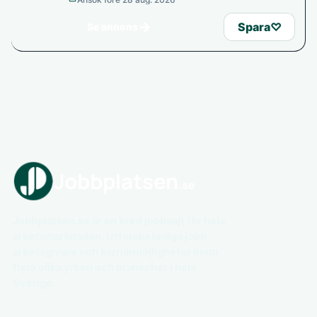
→
Spara
♡
Se annons
Jobbplatsen.se är en bred jobbsajt för hela
arbetsmarknaden. Utforska lediga jobb,
arbetsgivare och karriärmöjligheter inom
flera olika yrken och branscher i hela
Sverige.