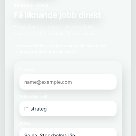
BEVAKA JOBB
Få liknande jobb direkt
Få nya tjänster inom IT-strateg i Solna,
Stockholms län skickade till din inkorg.
Kostnadsfritt
Du kan avsluta när som helst
Anpassat efter yrke och plats
E-post
Yrke eller roll
Plats