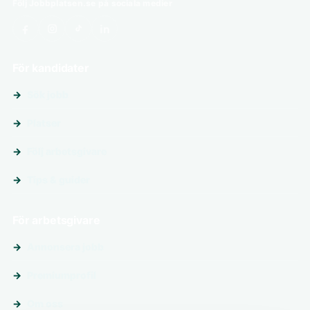
Följ Jobbplatsen.se på sociala medier
För kandidater
Sök jobb
Platser
Följ arbetsgivare
Tips & guider
För arbetsgivare
Annonsera jobb
Premiumprofil
Om oss