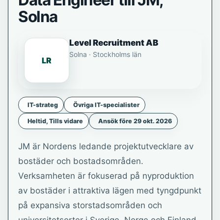
Data Engineer till JM,
Solna
Level Recruitment AB
Solna · Stockholms län
LR
IT-strateg
Övriga IT-specialister
Heltid, Tills vidare
Ansök före 29 okt. 2026
JM är Nordens ledande projektutvecklare av
bostäder och bostadsområden.
Verksamheten är fokuserad på nyproduktion
av bostäder i attraktiva lägen med tyngdpunkt
på expansiva storstadsområden och