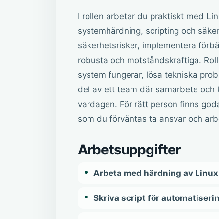
I rollen arbetar du praktiskt med Li
systemhärdning, scripting och säke
säkerhetsrisker, implementera förbätt
robusta och motståndskraftiga. Roll
system fungerar, lösa tekniska probl
del av ett team där samarbete och k
vardagen. För rätt person finns goda
som du förväntas ta ansvar och arbe
Arbetsuppgifter
Arbeta med härdning av Linu
Skriva script för automatiseri