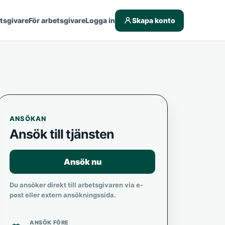
etsgivare
För arbetsgivare
Logga in
Skapa konto
ANSÖKAN
Ansök till tjänsten
Ansök nu
Du ansöker direkt till arbetsgivaren via e-
post eller extern ansökningssida.
ANSÖK FÖRE