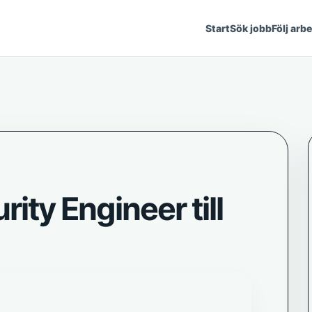
Start
Sök jobb
Följ arb
rity Engineer till