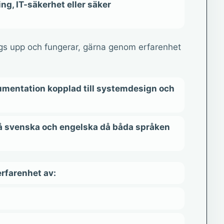
g, IT-säkerhet eller säker
ggs upp och fungerar, gärna genom erfarenhet
umentation kopplad till systemdesign och
på svenska och engelska då båda språken
erfarenhet av: