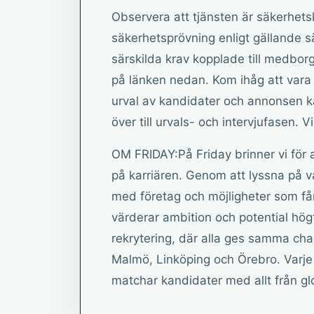
Observera att tjänsten är säkerhet
säkerhetsprövning enligt gällande s
särskilda krav kopplade till medbo
på länken nedan. Kom ihåg att var
urval av kandidater och annonsen kan
över till urvals- och intervjufasen. V
OM FRIDAY:På Friday brinner vi för a
på karriären. Genom att lyssna på va
med företag och möjligheter som får 
värderar ambition och potential högt
rekrytering, där alla ges samma chan
Malmö, Linköping och Örebro. Varje
matchar kandidater med allt från glo