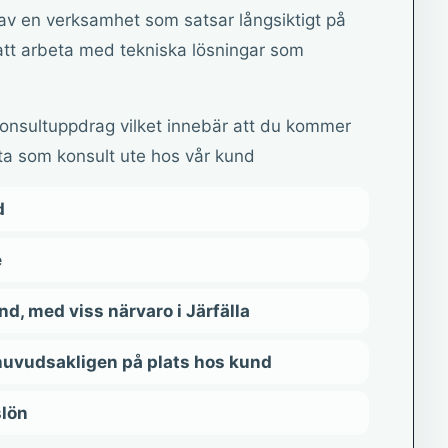
l av en verksamhet som satsar långsiktigt på
 att arbeta med tekniska lösningar som
nsultuppdrag vilket innebär att du kommer
eta som konsult ute hos vår kund
d
e
nd, med viss närvaro i Järfälla
huvudsakligen på plats hos kund
lön