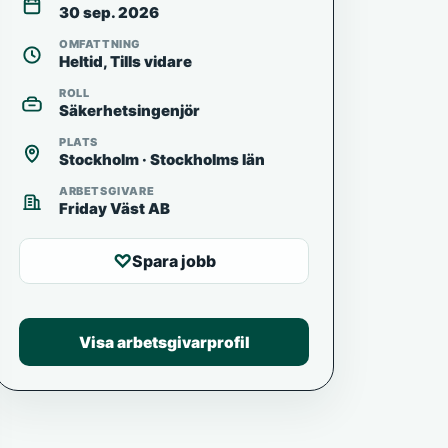
30 sep. 2026
OMFATTNING
Heltid, Tills vidare
ROLL
Säkerhetsingenjör
PLATS
Stockholm · Stockholms län
ARBETSGIVARE
Friday Väst AB
♡
Spara jobb
Visa arbetsgivarprofil