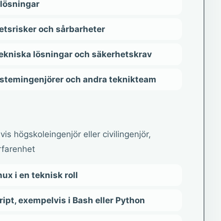
mlösningar
etsrisker och sårbarheter
kniska lösningar och säkerhetskrav
ystemingenjörer och andra teknikteam
is högskoleingenjör eller civilingenjör,
rfarenhet
ux i en teknisk roll
ript, exempelvis i Bash eller Python