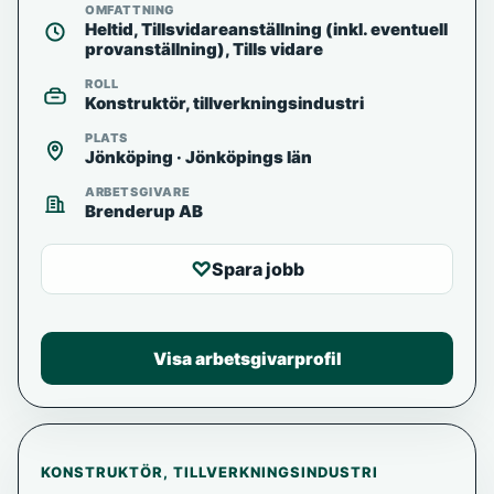
OMFATTNING
Heltid, Tillsvidareanställning (inkl. eventuell
provanställning), Tills vidare
ROLL
Konstruktör, tillverkningsindustri
PLATS
Jönköping · Jönköpings län
ARBETSGIVARE
Brenderup AB
♡
Spara jobb
Visa arbetsgivarprofil
KONSTRUKTÖR, TILLVERKNINGSINDUSTRI