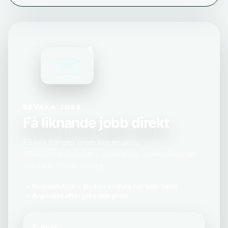
1
BEVAKA JOBB
Få liknande jobb direkt
Få nya tjänster inom Konstruktör,
tillverkningsindustri i Jönköping, Jönköpings län
skickade till din inkorg.
Kostnadsfritt
Du kan avsluta när som helst
Anpassat efter yrke och plats
E-post