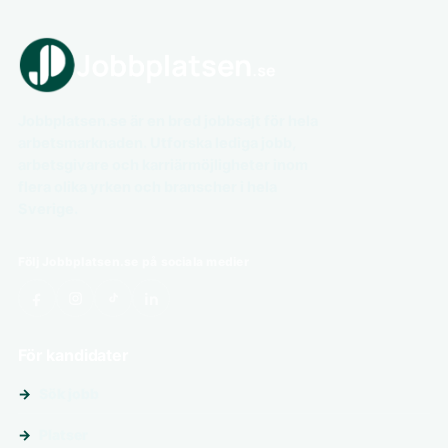
Jobbplatsen.se är en bred jobbsajt för hela
arbetsmarknaden. Utforska lediga jobb,
arbetsgivare och karriärmöjligheter inom
flera olika yrken och branscher i hela
Sverige.
Följ Jobbplatsen.se på sociala medier
För kandidater
Sök jobb
Platser