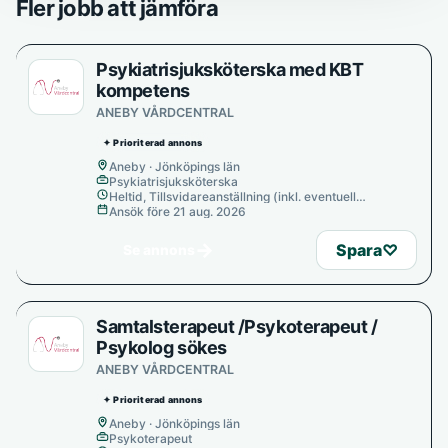
Fler jobb att jämföra
Psykiatrisjuksköterska med KBT
kompetens
ANEBY VÅRDCENTRAL
✦ Prioriterad annons
Aneby · Jönköpings län
Psykiatrisjuksköterska
Heltid, Tillsvidareanställning (inkl. eventuell
provanställning), Tills vidare
Ansök före 21 aug. 2026
→
Spara
♡
Se annons
Samtalsterapeut /Psykoterapeut /
Psykolog sökes
ANEBY VÅRDCENTRAL
✦ Prioriterad annons
Aneby · Jönköpings län
Psykoterapeut