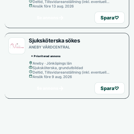
Deltid, Tillsvidareanställning (inkl. eventuell
provanställning), Tills vidare
Ansök före 13 aug. 2026
→
Spara
♡
Se annons
Sjuksköterska sökes
ANEBY VÅRDCENTRAL
✦ Prioriterad annons
Aneby · Jönköpings län
Sjuksköterska, grundutbildad
Deltid, Tillsvidareanställning (inkl. eventuell
provanställning), Tills vidare
Ansök före 9 aug. 2026
→
Spara
♡
Se annons