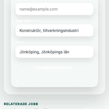
Yrke eller roll
Plats
Skapa bevakning
→
Vi delar aldrig din e-post med tredje part.
RELATERADE JOBB