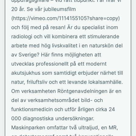
uppdragsgivare – vid rätt tidpunkt. I år firar vi
20 år. Se vår jubileumsfilm
(https://vimeo.com/1114155105?share=copy)
och följ med på resan! Är du specialist inom
radiologi och vill kombinera ett stimulerande
arbete med hög livskvalitet i en naturskön del
av Sverige? Här finns möjligheten att
utvecklas professionellt på ett modernt
akutsjukhus som samtidigt erbjuder närhet till
natur, friluftsliv och ett levande lokalsamhälle.
Om verksamheten Röntgenavdelningen är en
del av verksamhetsområdet bild- och
funktionsmedicin och utför årligen cirka 24
000 diagnostiska undersökningar.
Maskinparken omfattar två ultraljud, en MR,