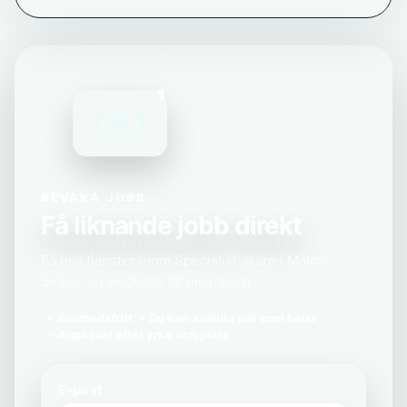
1
BEVAKA JOBB
Få liknande jobb direkt
Få nya tjänster inom Specialistläkare i Malmö,
Skåne län skickade till din inkorg.
Kostnadsfritt
Du kan avsluta när som helst
Anpassat efter yrke och plats
E-post