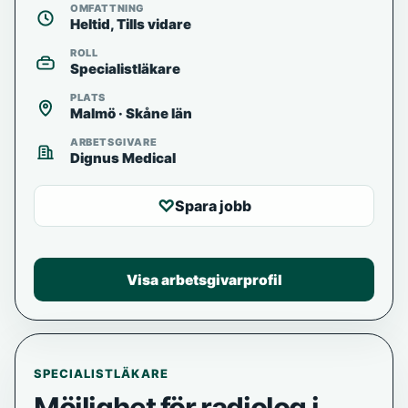
OMFATTNING
Heltid, Tills vidare
ROLL
Specialistläkare
PLATS
Malmö · Skåne län
ARBETSGIVARE
Dignus Medical
♡
Spara jobb
Visa arbetsgivarprofil
SPECIALISTLÄKARE