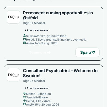
Permanent nursing opportunities in
Østfold
Dignus Medical
✦ Prioriterad annons
Sjuksköterska, grundutbildad
Heltid, Tillsvidareanställning (inkl. eventuell
provanställning), Tills vidare
Ansök före 9 aug. 2026
→
Spara
♡
Se annons
Consultant Psychiatrist – Welcome to
Sweden!
Dignus Medical
✦ Prioriterad annons
Malmö · Skåne län
Specialistläkare
Heltid, Tills vidare
Ansök före 20 aug. 2026