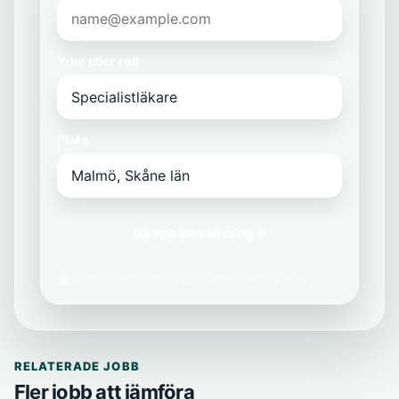
Yrke eller roll
Plats
Skapa bevakning
→
Vi delar aldrig din e-post med tredje part.
RELATERADE JOBB
Fler jobb att jämföra