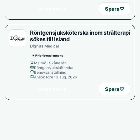
→
Spara
♡
Se annons
Röntgensjuksköterska inom strålterapi
sökes till Island
Dignus Medical
✦ Prioriterad annons
Malmö · Skåne län
Röntgensjuksköterska
Behovsanställning
Ansök före 13 aug. 2026
→
Spara
♡
Se annons