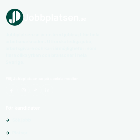
Jobbplatsen.se är en bred jobbsajt för hela
arbetsmarknaden. Utforska lediga jobb,
arbetsgivare och karriärmöjligheter inom
flera olika yrken och branscher i hela
Sverige.
Följ Jobbplatsen.se på sociala medier
För kandidater
Sök jobb
Platser