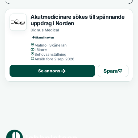
Akutmedicinare sökes till spännande
uppdrag i Norden
Dignus Medical
🌐 Skandinavien
Malmö · Skåne län
Läkare
Behovsanställning
Ansök före 2 sep. 2026
→
Spara
♡
Se annons