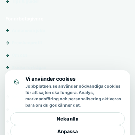
Tips & guider
För arbetsgivare
Annonsera jobb
Premiumprofil
Om oss
Skicka förfrågan
Vi använder cookies
Om & hjälp
Jobbplatsen.se använder nödvändiga cookies
för att sajten ska fungera. Analys,
Om oss
marknadsföring och personalisering aktiveras
bara om du godkänner det.
Vanliga frågor
Neka alla
Kontakt
Anpassa
Integritetspolicy