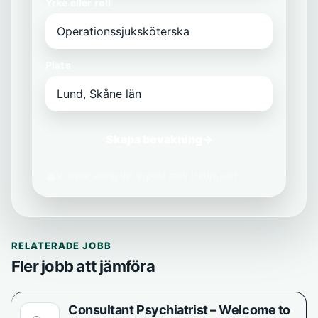
Yrke eller roll
Plats
Skapa bevakning
→
Vi delar aldrig din e-post med tredje part.
RELATERADE JOBB
Fler jobb att jämföra
Consultant Psychiatrist – Welcome to