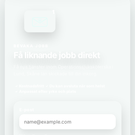
1
BEVAKA JOBB
Få liknande jobb direkt
Få nya tjänster inom Operationssjuksköterska i
Lund, Skåne län skickade till din inkorg.
Kostnadsfritt
Du kan avsluta när som helst
Anpassat efter yrke och plats
E-post