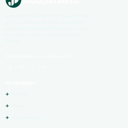
Jobbplatsen.se är en bred jobbsajt för hela
arbetsmarknaden. Utforska lediga jobb,
arbetsgivare och karriärmöjligheter inom
flera olika yrken och branscher i hela
Sverige.
Följ Jobbplatsen.se på sociala medier
För kandidater
Sök jobb
Platser
Följ arbetsgivare