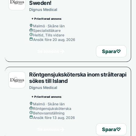
Sweden!
Dignus Medical
✦ Prioriterad annons
Malmö · Skåne län
Specialistläkare
Heltid, Tills vidare
Ansök före 20 aug. 2026
→
Spara
♡
Se annons
Röntgensjuksköterska inom strålterapi
sökes till Island
Dignus Medical
✦ Prioriterad annons
Malmö · Skåne län
Röntgensjuksköterska
Behovsanställning
Ansök före 13 aug. 2026
→
Spara
♡
Se annons