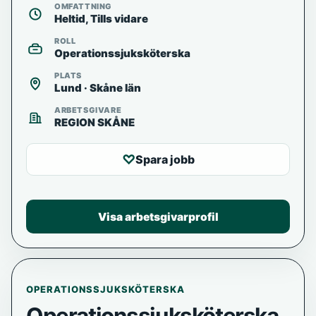
OMFATTNING
Heltid, Tills vidare
ROLL
Operationssjuksköterska
PLATS
Lund · Skåne län
ARBETSGIVARE
REGION SKÅNE
♡
Spara jobb
Visa arbetsgivarprofil
OPERATIONSSJUKSKÖTERSKA