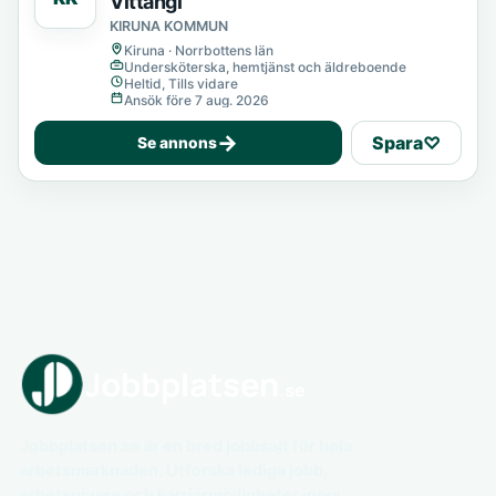
Vittangi
KIRUNA KOMMUN
Kiruna · Norrbottens län
Undersköterska, hemtjänst och äldreboende
Heltid, Tills vidare
Ansök före 7 aug. 2026
→
Spara
♡
Se annons
Jobbplatsen.se är en bred jobbsajt för hela
arbetsmarknaden. Utforska lediga jobb,
arbetsgivare och karriärmöjligheter inom