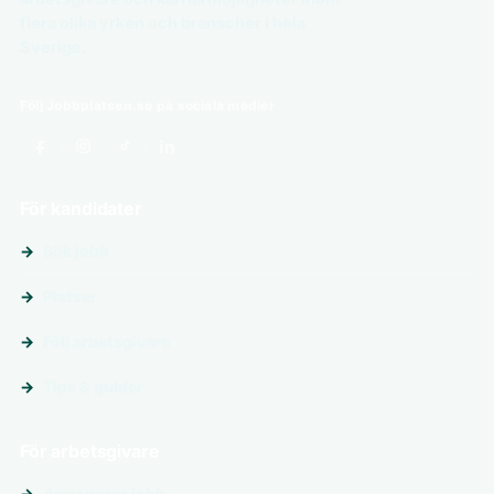
flera olika yrken och branscher i hela
Sverige.
Följ Jobbplatsen.se på sociala medier
För kandidater
Sök jobb
Platser
Följ arbetsgivare
Tips & guider
För arbetsgivare
Annonsera jobb