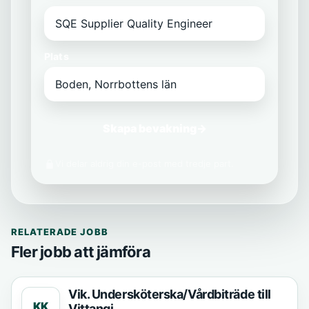
Plats
Skapa bevakning
→
Vi delar aldrig din e-post med tredje part.
RELATERADE JOBB
Fler jobb att jämföra
Vik. Undersköterska/Vårdbiträde till
KK
Vittangi