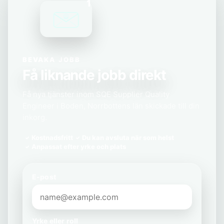
1
BEVAKA JOBB
Få liknande jobb direkt
Få nya tjänster inom SQE Supplier Quality
Engineer i Boden, Norrbottens län skickade till din
inkorg.
Kostnadsfritt
Du kan avsluta när som helst
Anpassat efter yrke och plats
E-post
Yrke eller roll