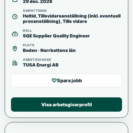
29 dec. 2026
OMFATTNING
Heltid, Tillsvidareanställning (inkl. eventuell
provanställning), Tills vidare
ROLL
SQE Supplier Quality Engineer
PLATS
Boden · Norrbottens län
ARBETSGIVARE
TUSA Energi AB
♡
Spara jobb
Visa arbetsgivarprofil