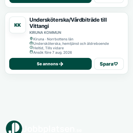
Undersköterska/Vårdbiträde till
KK
Vittangi
KIRUNA KOMMUN
Kiruna · Norrbottens län
Undersköterska, hemtjänst och äldreboende
Heltid, Tills vidare
Ansök före 7 aug. 2026
→
Spara
♡
Se annons