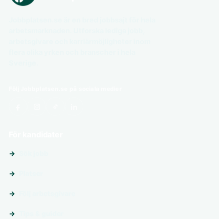
Jobbplatsen.se är en bred jobbsajt för hela
arbetsmarknaden. Utforska lediga jobb,
arbetsgivare och karriärmöjligheter inom
flera olika yrken och branscher i hela
Sverige.
Följ Jobbplatsen.se på sociala medier
För kandidater
Sök jobb
Platser
Följ arbetsgivare
Tips & guider