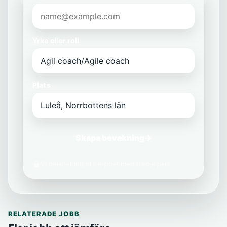
Yrke eller roll
Plats
Skapa bevakning
→
Vi delar aldrig din e-post med tredje part.
RELATERADE JOBB