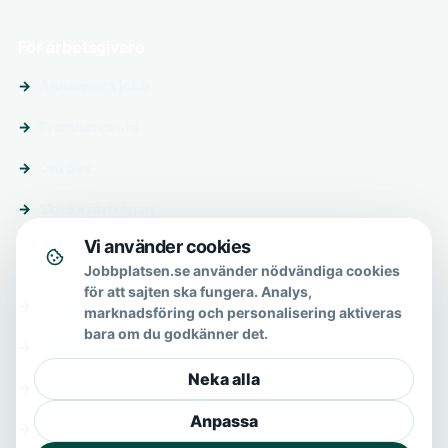
För arbetsgivare
Annonsera jobb
Premiumprofil
Om oss
Skicka förfrågan
Vi använder cookies
Om & hjälp
Jobbplatsen.se använder nödvändiga cookies
för att sajten ska fungera. Analys,
Om oss
marknadsföring och personalisering aktiveras
bara om du godkänner det.
Vanliga frågor
Neka alla
Kontakt
Anpassa
Integritetspolicy