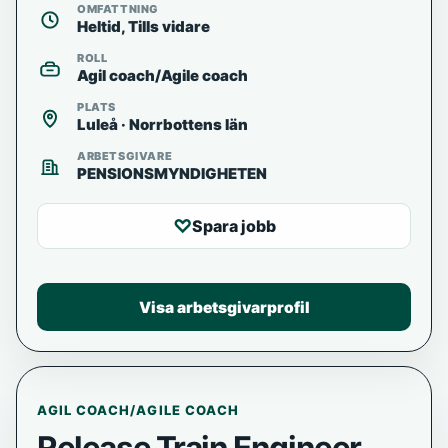
OMFATTNING
Heltid, Tills vidare
ROLL
Agil coach/Agile coach
PLATS
Luleå · Norrbottens län
ARBETSGIVARE
PENSIONSMYNDIGHETEN
♡
Spara jobb
Visa arbetsgivarprofil
AGIL COACH/AGILE COACH