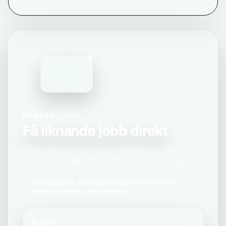
1
BEVAKA JOBB
Få liknande jobb direkt
Få nya tjänster inom Agil coach/Agile coach i
Luleå, Norrbottens län skickade till din inkorg.
Kostnadsfritt
Du kan avsluta när som helst
Anpassat efter yrke och plats
E-post