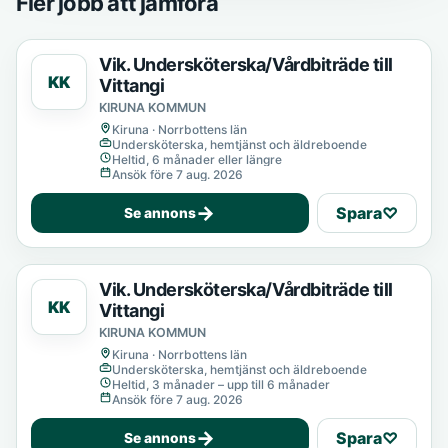
Fler jobb att jämföra
Vik. Undersköterska/Vårdbiträde till
KK
Vittangi
KIRUNA KOMMUN
Kiruna · Norrbottens län
Undersköterska, hemtjänst och äldreboende
Heltid, 6 månader eller längre
Ansök före 7 aug. 2026
→
Spara
♡
Se annons
Vik. Undersköterska/Vårdbiträde till
KK
Vittangi
KIRUNA KOMMUN
Kiruna · Norrbottens län
Undersköterska, hemtjänst och äldreboende
Heltid, 3 månader – upp till 6 månader
Ansök före 7 aug. 2026
→
Spara
♡
Se annons