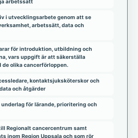
ga arbetssätt
v i utvecklingsarbete genom att se
erksamhet, arbetssätt, data och
ar för introduktion, utbildning och
a, vars uppgift är att säkerställa
ll de olika cancerförloppen.
cessledare, kontaktsjuksköterskor och
data och åtgärder
 underlag för lärande, prioritering och
till Regionalt cancercentrum samt
ats inom Region Uppsala och som rör