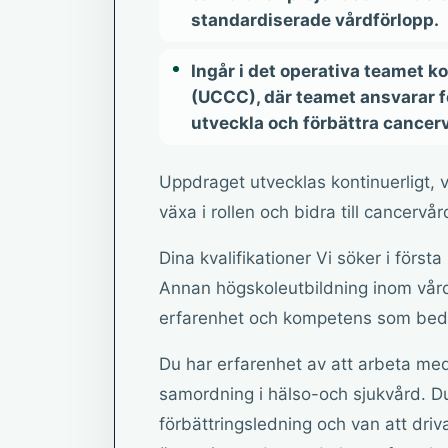
standardiserade vårdförlopp.
Ingår i det operativa teamet k
(UCCC), där teamet ansvarar fö
utveckla och förbättra cancer
Uppdraget utvecklas kontinuerligt, v
växa i rollen och bidra till cancervå
Dina kvalifikationer Vi söker i förs
Annan högskoleutbildning inom vår
erfarenhet och kompetens som bedö
Du har erfarenhet av att arbeta med
samordning i hälso-och sjukvård. D
förbättringsledning och van att dri