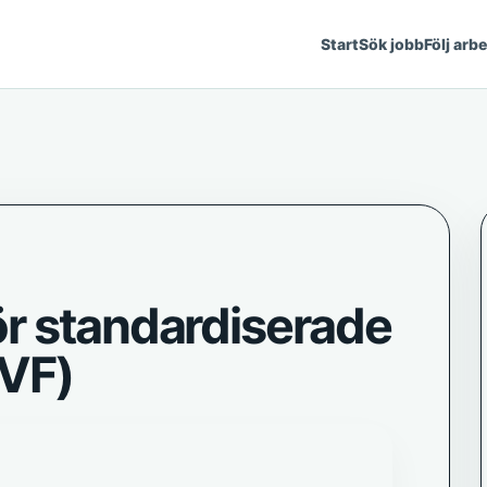
Start
Sök jobb
Följ arb
r standardiserade
SVF)