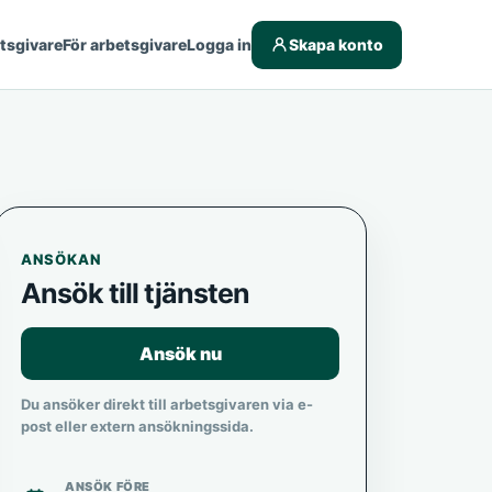
etsgivare
För arbetsgivare
Logga in
Skapa konto
ANSÖKAN
Ansök till tjänsten
Ansök nu
Du ansöker direkt till arbetsgivaren via e-
post eller extern ansökningssida.
ANSÖK FÖRE