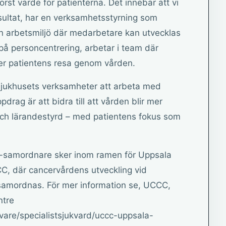
rst värde för patienterna. Det innebär att vi
esultat, har en verksamhetsstyrning som
en arbetsmiljö där medarbetare kan utvecklas
på personcentrering, arbetar i team där
ljer patientens resa genom vården.
 sjukhusets verksamheter att arbeta med
pdrag är att bidra till att vården blir mer
ch lärandestyrd – med patientens fokus som
samordnare sker inom ramen för Uppsala
, där cancervårdens utveckling vid
amordnas. För mer information se, UCCC,
ntre
are/specialistsjukvard/uccc-uppsala-