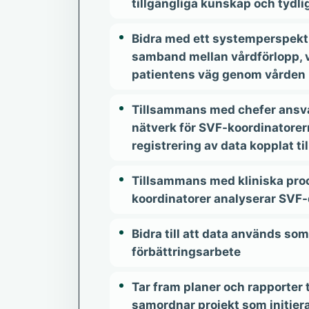
tillgängliga kunskap och tydli
Bidra med ett systemperspekti
samband mellan vårdförlopp, v
patientens väg genom vården
Tillsammans med chefer ansvar
nätverk för SVF-koordinatorern
registrering av data kopplat ti
Tillsammans med kliniska pro
koordinatorer analyserar SVF-
Bidra till att data används som
förbättringsarbete
Tar fram planer och rapporter 
samordnar projekt som initier