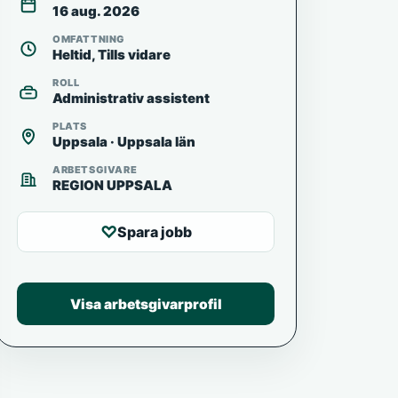
16 aug. 2026
OMFATTNING
Heltid, Tills vidare
ROLL
Administrativ assistent
PLATS
Uppsala · Uppsala län
ARBETSGIVARE
REGION UPPSALA
♡
Spara jobb
Visa arbetsgivarprofil