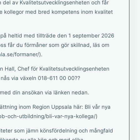
 del av Kvalitetsutvecklingsenheten och får
 kollegor med bred kompetens inom kvalitet
g på heltid med tillträde den 1 september 2026
ss får du förmåner som gör skillnad, läs om
la.se/formaner/).
in Hall, Chef för Kvalitetsutvecklingsenheten
 nås via växeln 018-611 00 00??
med din ansökan via länken nedan.
sättning inom Region Uppsala här: Bli vår nya
bb-och-utbildning/bli-var-nya-kollega/)
iteter som jämn könsfördelning och mångfald