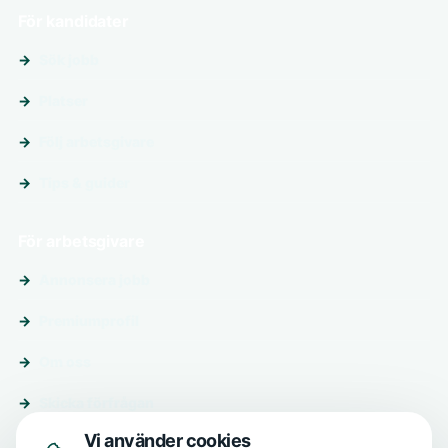
För kandidater
Sök jobb
Platser
Följ arbetsgivare
Tips & guider
För arbetsgivare
Annonsera jobb
Premiumprofil
Om oss
Skicka förfrågan
Vi använder cookies