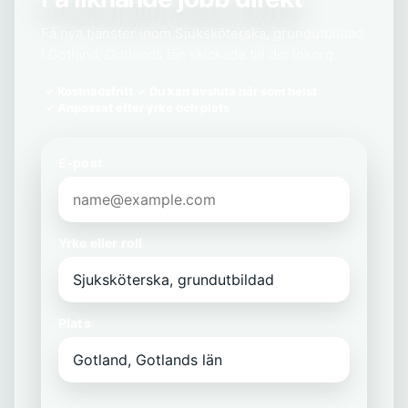
Få nya tjänster inom Sjuksköterska, grundutbildad
i Gotland, Gotlands län skickade till din inkorg.
Kostnadsfritt
Du kan avsluta när som helst
Anpassat efter yrke och plats
E-post
Yrke eller roll
Plats