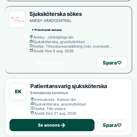
Sjuksköterska sökes
ANEBY VÅRDCENTRAL
✦ Prioriterad annons
Aneby · Jönköpings län
Sjuksköterska, grundutbildad
Deltid, Tillsvidareanställning (inkl. eventuell
provanställning), Tills vidare
Ansök före 9 aug. 2026
→
Spara
♡
Se annons
Patientansvarig sjuksköterska
EK
Emmaboda kommun
Emmaboda · Kalmar län
Sjuksköterska, grundutbildad
Heltid, Tills vidare
Ansök före 31 aug. 2026
→
Spara
♡
Se annons