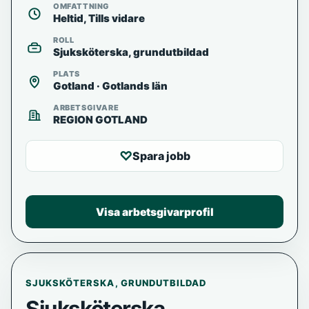
OMFATTNING
Heltid, Tills vidare
ROLL
Sjuksköterska, grundutbildad
PLATS
Gotland · Gotlands län
ARBETSGIVARE
REGION GOTLAND
♡
Spara jobb
Visa arbetsgivarprofil
SJUKSKÖTERSKA, GRUNDUTBILDAD