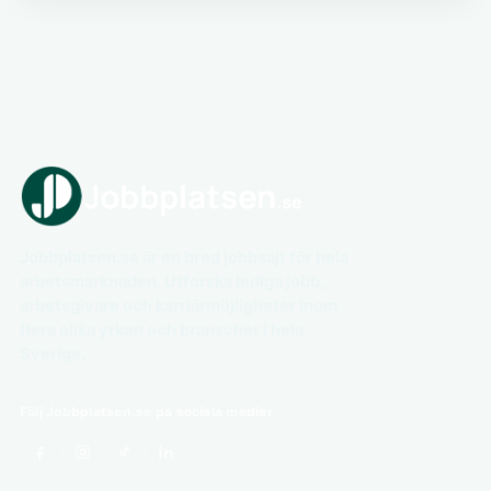
Jobbplatsen.se är en bred jobbsajt för hela
arbetsmarknaden. Utforska lediga jobb,
arbetsgivare och karriärmöjligheter inom
flera olika yrken och branscher i hela
Sverige.
Följ Jobbplatsen.se på sociala medier