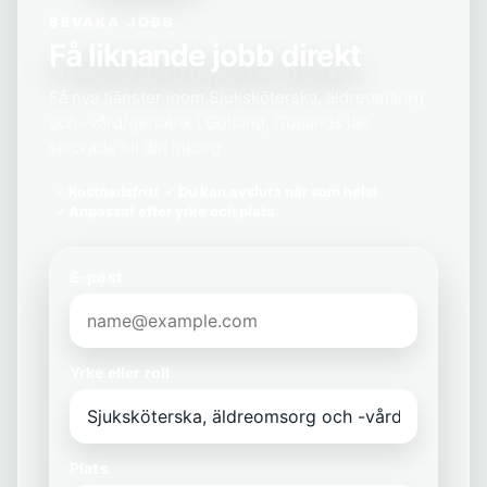
BEVAKA JOBB
Få liknande jobb direkt
Få nya tjänster inom Sjuksköterska, äldreomsorg
och -vård/geriatrik i Gotland, Gotlands län
skickade till din inkorg.
Kostnadsfritt
Du kan avsluta när som helst
Anpassat efter yrke och plats
E-post
Yrke eller roll
Plats