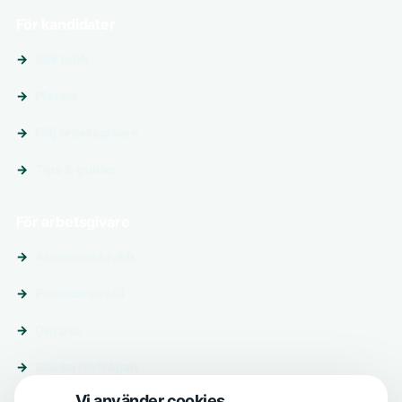
För kandidater
Sök jobb
Platser
Följ arbetsgivare
Tips & guider
För arbetsgivare
Annonsera jobb
Premiumprofil
Om oss
Skicka förfrågan
Vi använder cookies