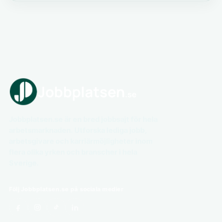
Jobbplatsen.se är en bred jobbsajt för hela
arbetsmarknaden. Utforska lediga jobb,
arbetsgivare och karriärmöjligheter inom
flera olika yrken och branscher i hela
Sverige.
Följ Jobbplatsen.se på sociala medier