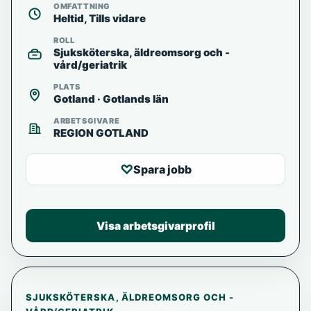
OMFATTNING
Heltid, Tills vidare
ROLL
Sjuksköterska, äldreomsorg och -
vård/geriatrik
PLATS
Gotland · Gotlands län
ARBETSGIVARE
REGION GOTLAND
♡
Spara jobb
Visa arbetsgivarprofil
SJUKSKÖTERSKA, ÄLDREOMSORG OCH -