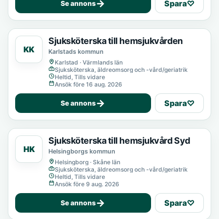
→
Spara
♡
Se annons
Sjuksköterska till hemsjukvården
KK
Karlstads kommun
Karlstad · Värmlands län
Sjuksköterska, äldreomsorg och -vård/geriatrik
Heltid, Tills vidare
Ansök före 16 aug. 2026
→
Spara
♡
Se annons
Sjuksköterska till hemsjukvård Syd
HK
Helsingborgs kommun
Helsingborg · Skåne län
Sjuksköterska, äldreomsorg och -vård/geriatrik
Heltid, Tills vidare
Ansök före 9 aug. 2026
→
Spara
♡
Se annons