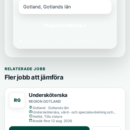
Skapa bevakning
→
Vi delar aldrig din e-post med tredje part.
RELATERADE JOBB
Fler jobb att jämföra
Undersköterska
RG
REGION GOTLAND
Gotland · Gotlands län
Undersköterska, vård- och specialavdelning och
mottagning
Heltid, Tills vidare
Ansök före 12 aug. 2026