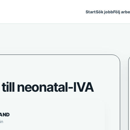
Start
Sök jobb
Följ arb
till neonatal-IVA
AND
än