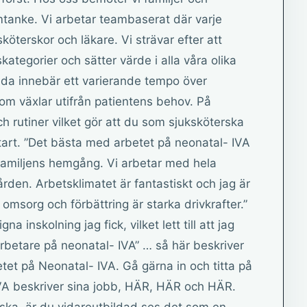
tanke. Vi arbetar teambaserat där varje
öterskor och läkare. Vi strävar efter att
ategorier och sätter värde i alla våra olika
dda innebär ett varierande tempo över
om växlar utifrån patientens behov. På
och rutiner vilket gör att du som sjuksköterska
start. ”Det bästa med arbetet på neonatal- IVA
ll familjens hemgång. Vi arbetar med hela
ården. Arbetsklimatet är fantastiskt och jag är
msorg och förbättring är starka drivkrafter.”
 inskolning jag fick, vilket lett till att jag
betare på neonatal- IVA” … så här beskriver
tet på Neonatal- IVA. Gå gärna in och titta på
VA beskriver sina jobb, HÄR, HÄR och HÄR.