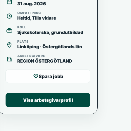
31 aug. 2026
OMFATTNING
Heltid, Tills vidare
ROLL
Sjuksköterska, grundutbildad
PLATS
Linköping · Östergötlands län
ARBETSGIVARE
REGION ÖSTERGÖTLAND
♡
Spara jobb
Visa arbetsgivarprofil