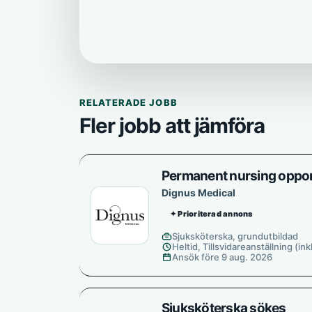
RELATERADE JOBB
Fler jobb att jämföra
Permanent nursing opport
Dignus Medical
✦ Prioriterad annons
Sjuksköterska, grundutbildad
Heltid, Tillsvidareanställning (ink
Ansök före 9 aug. 2026
Sjuksköterska sökes