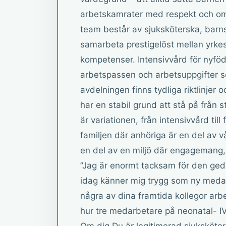
arbetskamrater med respekt och om
team består av sjuksköterska, barnsk
samarbeta prestigelöst mellan yrkesk
kompetenser. Intensivvård för nyfö
arbetspassen och arbetsuppgifter s
avdelningen finns tydliga riktlinjer 
har en stabil grund att stå på från 
är variationen, från intensivvård ti
familjen där anhöriga är en del av v
en del av en miljö där engagemang, o
”Jag är enormt tacksam för den gedigna
idag känner mig trygg som ny medar
några av dina framtida kollegor arbe
hur tre medarbetare på neonatal- I