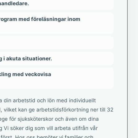
handledare.
program med föreläsningar inom
i akuta situationer.
kling med veckovisa
 din arbetstid och lön med individuellt
ilket kan ge arbetstidsförkortning ner till 32
ege för sjuksköterskor och även om dina
Vi söker dig som vill arbeta utifrån vår
 först. Hos oss bemöter vi familjer och