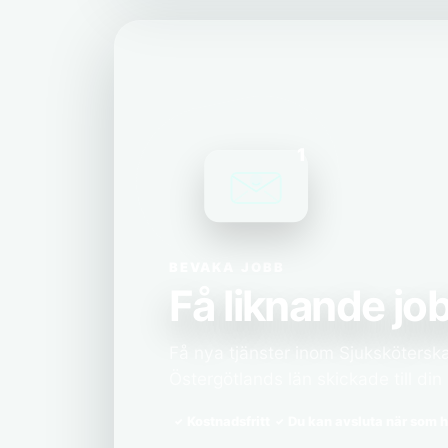
1
BEVAKA JOBB
Få liknande job
Få nya tjänster inom Sjuksköterska
Östergötlands län skickade till din 
Kostnadsfritt
Du kan avsluta när som h