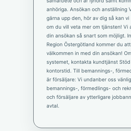
samarbete och är lyhörd samt kommun
anhöriga. Ansökan och anställning Vi
gärna upp den, hör av dig så kan vi 
om du vill veta mer om tjänsten! Vi
din ansökan så snart som möjligt. In
Region Östergötland kommer du att f
välkommen in med din ansökan! Om d
systemet, kontakta kundtjänst Stöd
kontorstid. Till bemannings-, förmed
är försäljare: Vi undanber oss vän
bemannings-, förmedlings- och rekr
och försäljare av ytterligare jobba
avtal.