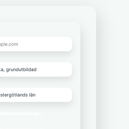
Skapa bevakning
→
 din e-post med tredje part.