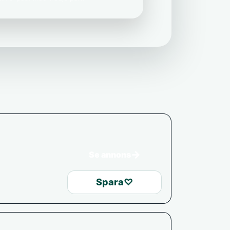
→
Se annons
Spara
♡