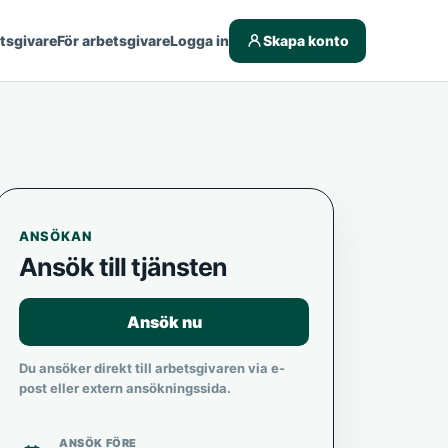
etsgivare
För arbetsgivare
Logga in
Skapa konto
ANSÖKAN
Ansök till tjänsten
Ansök nu
Du ansöker direkt till arbetsgivaren via e-
post eller extern ansökningssida.
ANSÖK FÖRE