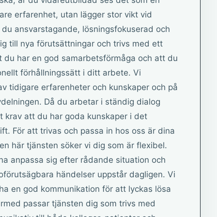
ska, är du vidareutbildad ses det som en
gare erfarenhet, utan lägger stor vikt vid
r du ansvarstagande, lösningsfokuserad och
dig till nya förutsättningar och trivs med ett
 att du har en god samarbetsförmåga och att du
ellt förhållningssätt i ditt arbete. Vi
av tidigare erfarenheter och kunskaper och på
avdelningen. Då du arbetar i ständig dialog
t krav att du har goda kunskaper i det
ift. För att trivas och passa in hos oss är dina
en här tjänsten söker vi dig som är flexibel.
na anpassa sig efter rådande situation och
oförutsägbara händelser uppstår dagligen. Vi
ha en god kommunikation för att lyckas lösa
ärmed passar tjänsten dig som trivs med