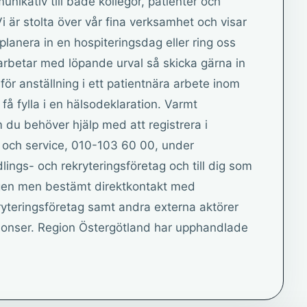
ikativ till både kollegor, patienter och
 är stolta över vår fina verksamhet och visar
planera in en hospiteringsdag eller ring oss
 arbetar med löpande urval så skicka gärna in
för anställning i ett patientnära arbete inom
å fylla i en hälsodeklaration. Varmt
u behöver hjälp med att registrera i
 och service, 010-103 60 00, under
lings- och rekryteringsföretag och till dig som
ligen men bestämt direktkontakt med
yteringsföretag samt andra externa aktörer
nnonser. Region Östergötland har upphandlade