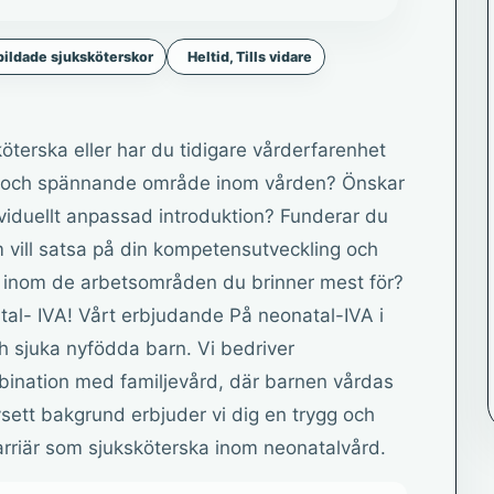
ildade sjuksköterskor
Heltid, Tills vidare
öterska eller har du tidigare vårderfarenhet
llt och spännande område inom vården? Önskar
viduellt anpassad introduktion? Funderar du
m vill satsa på din kompetensutveckling och
ig inom de arbetsområden du brinner mest för?
atal- IVA! Vårt erbjudande På neonatal-IVA i
ch sjuka nyfödda barn. Vi bedriver
mbination med familjevård, där barnen vårdas
sett bakgrund erbjuder vi dig en trygg och
karriär som sjuksköterska inom neonatalvård.