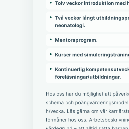
Tolv veckor introduktion med 
Två veckor långt utbildnings
neonatologi.
Mentorsprogram.
Kurser med simuleringsträning 
Kontinuerlig kompetensutvec
föreläsningar/utbildningar.
Hos oss har du möjlighet att påverka
schema och poängvärderingsmodell, v
h/vecka. Läs gärna om vår karriärst
förmåner hos oss. Arbetsbeskrivning 
värdegrund – att alltid sätta barnen