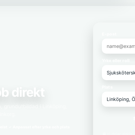
E-post
Yrke eller roll
b direkt
Plats
, grundutbildad i Linköping,
inkorg.
elst
Anpassat efter yrke och plats
Vi delar aldrig