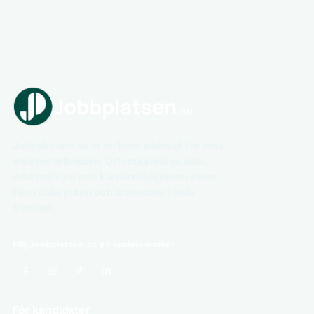
Jobbplatsen.se är en bred jobbsajt för hela
arbetsmarknaden. Utforska lediga jobb,
arbetsgivare och karriärmöjligheter inom
flera olika yrken och branscher i hela
Sverige.
Följ Jobbplatsen.se på sociala medier
För kandidater