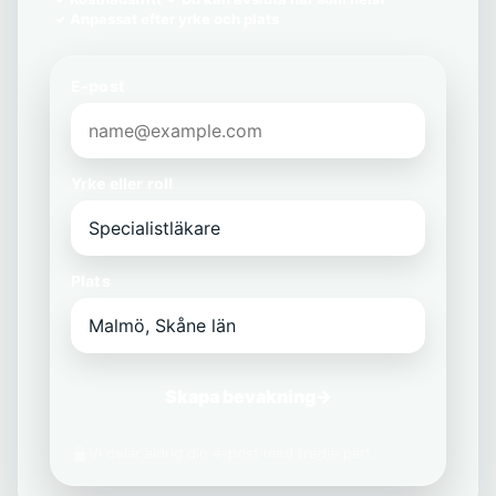
Anpassat efter yrke och plats
E-post
Yrke eller roll
Plats
Skapa bevakning
→
Vi delar aldrig din e-post med tredje part.