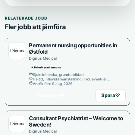
RELATERADE JOBB
Fler jobb att jämföra
Permanent nursing opportunities in
Østfold
Dignus Medical
✦ Prioriterad annons
Sjuksköterska, grundutbildad
Heltid, Tillsvidareanställning (inkl. eventuell
provanställning), Tills vidare
Ansök före 9 aug. 2026
→
Spara
♡
Se annons
Consultant Psychiatrist – Welcome to
Sweden!
Dignus Medical