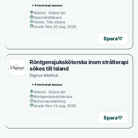
✦ Prioriterad annons
Malmö · Skåne län
Specialistläkare
Heltid, Tills vidare
Ansök före 20 aug. 2026
→
Spara
♡
Se annons
Röntgensjuksköterska inom strålterapi
sökes till Island
Dignus Medical
✦ Prioriterad annons
Malmö · Skåne län
Röntgensjuksköterska
Behovsanställning
Ansök före 13 aug. 2026
→
Spara
♡
Se annons