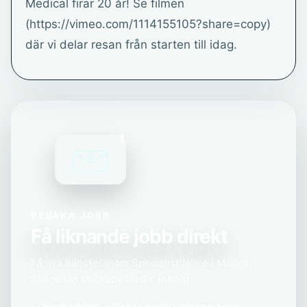
Medical firar 20 år! Se filmen
(https://vimeo.com/1114155105?share=copy)
där vi delar resan från starten till idag.
1
BEVAKA JOBB
Få liknande jobb direkt
Få nya tjänster inom Specialistläkare i Malmö,
Skåne län skickade till din inkorg.
Kostnadsfritt
Du kan avsluta när som helst