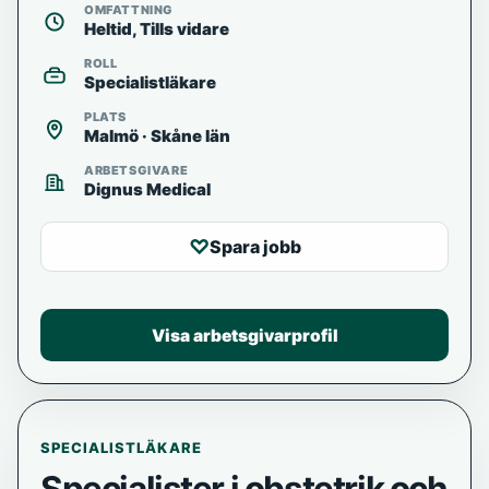
OMFATTNING
Heltid, Tills vidare
ROLL
Specialistläkare
PLATS
Malmö · Skåne län
ARBETSGIVARE
Dignus Medical
♡
Spara jobb
Visa arbetsgivarprofil
SPECIALISTLÄKARE