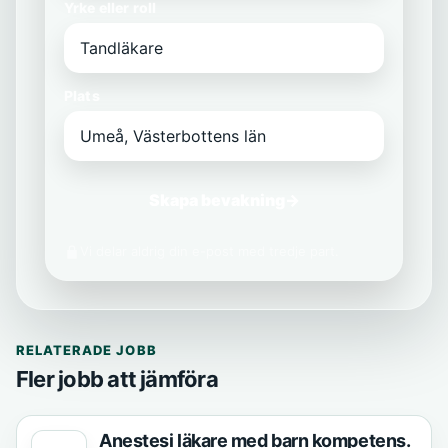
Yrke eller roll
Plats
Skapa bevakning
→
Vi delar aldrig din e-post med tredje part.
RELATERADE JOBB
Fler jobb att jämföra
Anestesi läkare med barn kompetens.