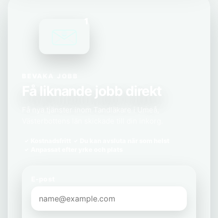
1
BEVAKA JOBB
Få liknande jobb direkt
Få nya tjänster inom Tandläkare i Umeå,
Västerbottens län skickade till din inkorg.
Kostnadsfritt
Du kan avsluta när som helst
Anpassat efter yrke och plats
E-post