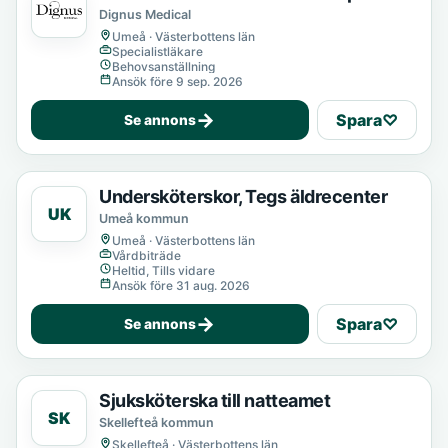
Dignus Medical
Umeå · Västerbottens län
Specialistläkare
Behovsanställning
Ansök före 9 sep. 2026
→
Spara
♡
Se annons
Undersköterskor, Tegs äldrecenter
UK
Umeå kommun
Umeå · Västerbottens län
Vårdbiträde
Heltid, Tills vidare
Ansök före 31 aug. 2026
→
Spara
♡
Se annons
Sjuksköterska till natteamet
SK
Skellefteå kommun
Skellefteå · Västerbottens län