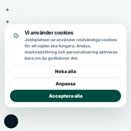
Om oss
Skicka förfrågan
Vi använder cookies
Om & hjälp
Jobbplatsen.se använder nödvändiga cookies
för att sajten ska fungera. Analys,
Om oss
marknadsföring och personalisering aktiveras
bara om du godkänner det.
Vanliga frågor
Neka alla
Kontakt
Anpassa
Integritetspolicy
Acceptera alla
Allmänna villkor
© 2026 Jobbplatsen.se · All Rights Reserved