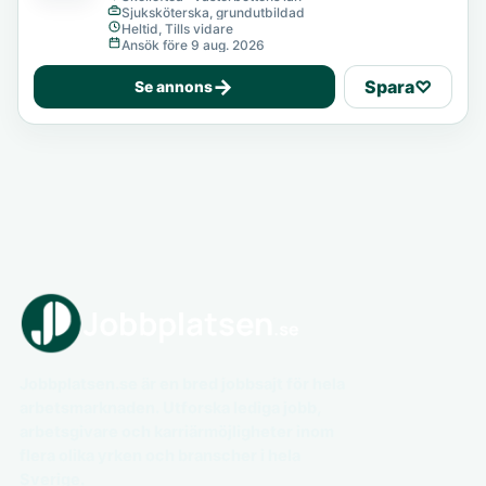
Sjuksköterska, grundutbildad
Heltid, Tills vidare
Ansök före 9 aug. 2026
→
Spara
♡
Se annons
Jobbplatsen.se är en bred jobbsajt för hela
arbetsmarknaden. Utforska lediga jobb,
arbetsgivare och karriärmöjligheter inom
flera olika yrken och branscher i hela
Sverige.