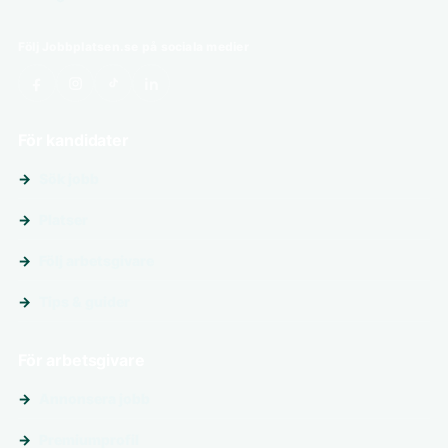
Följ Jobbplatsen.se på sociala medier
För kandidater
Sök jobb
Platser
Följ arbetsgivare
Tips & guider
För arbetsgivare
Annonsera jobb
Premiumprofil