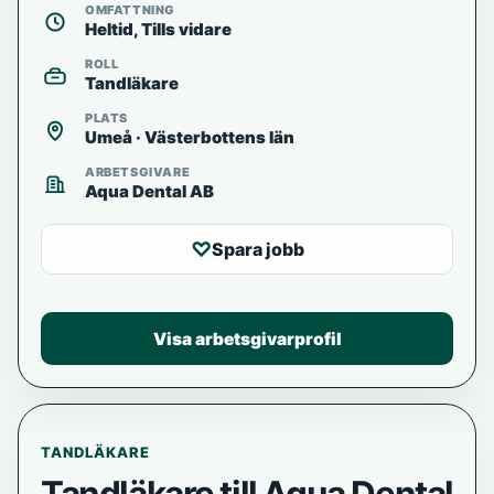
OMFATTNING
Heltid, Tills vidare
ROLL
Tandläkare
PLATS
Umeå · Västerbottens län
ARBETSGIVARE
Aqua Dental AB
♡
Spara jobb
Visa arbetsgivarprofil
TANDLÄKARE