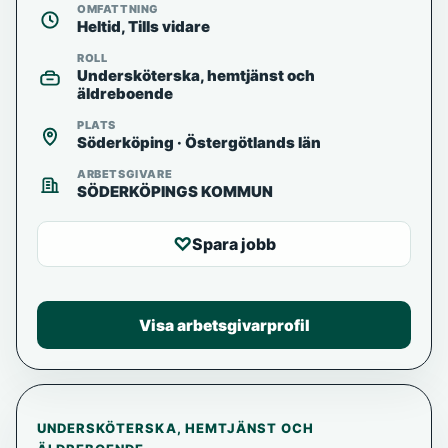
OMFATTNING
Heltid, Tills vidare
ROLL
Undersköterska, hemtjänst och
äldreboende
PLATS
Söderköping · Östergötlands län
ARBETSGIVARE
SÖDERKÖPINGS KOMMUN
♡
Spara jobb
Visa arbetsgivarprofil
UNDERSKÖTERSKA, HEMTJÄNST OCH