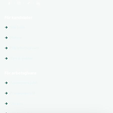
För kandidater
Sök jobb
Platser
Följ arbetsgivare
Tips & guider
För arbetsgivare
Annonsera jobb
Premiumprofil
Om oss