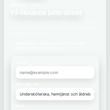
BEVAKA JOBB
Få liknande jobb direkt
Få nya tjänster inom Undersköterska, hemtjänst
och äldreboende i Söderköping, Östergötlands län
skickade till din inkorg.
Kostnadsfritt
Du kan avsluta när som helst
Anpassat efter yrke och plats
E-post
Yrke eller roll
Plats