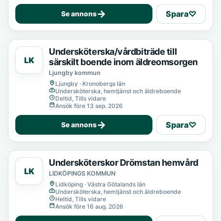
→
Spara
♡
Se annons
Undersköterska/vårdbiträde till
LK
särskilt boende inom äldreomsorgen
Ljungby kommun
Ljungby · Kronobergs län
Undersköterska, hemtjänst och äldreboende
Deltid, Tills vidare
Ansök före 13 sep. 2026
→
Spara
♡
Se annons
Undersköterskor Drömstan hemvård
LK
LIDKÖPINGS KOMMUN
Lidköping · Västra Götalands län
Undersköterska, hemtjänst och äldreboende
Heltid, Tills vidare
Ansök före 16 aug. 2026