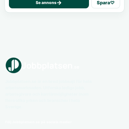
→
Spara
♡
Se annons
Jobbplatsen.se är en bred jobbsajt för hela
arbetsmarknaden. Utforska lediga jobb,
arbetsgivare och karriärmöjligheter inom
flera olika yrken och branscher i hela
Sverige.
Följ Jobbplatsen.se på sociala medier