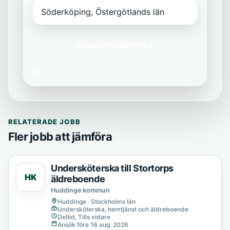
Skapa bevakning
→
Vi delar aldrig din e-post med tredje part.
RELATERADE JOBB
Fler jobb att jämföra
Undersköterska till Stortorps
HK
äldreboende
Huddinge kommun
Huddinge · Stockholms län
Undersköterska, hemtjänst och äldreboende
Deltid, Tills vidare
Ansök före 16 aug. 2026