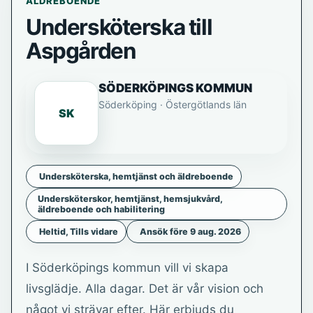
ÄLDREBOENDE
Undersköterska till
Aspgården
SÖDERKÖPINGS KOMMUN
Söderköping · Östergötlands län
SK
Undersköterska, hemtjänst och äldreboende
Undersköterskor, hemtjänst, hemsjukvård,
äldreboende och habilitering
Heltid, Tills vidare
Ansök före 9 aug. 2026
I Söderköpings kommun vill vi skapa
livsglädje. Alla dagar. Det är vår vision och
något vi strävar efter. Här erbjuds du