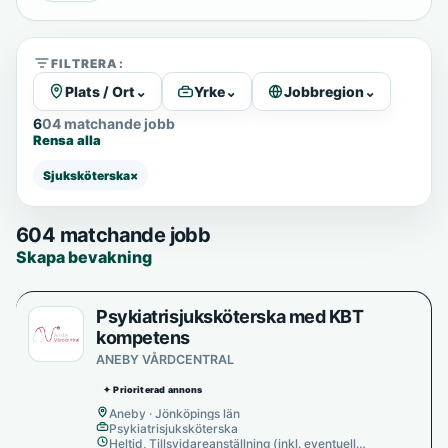
FILTRERA:
Plats / Ort
⌄
Yrke
⌄
Jobbregion
⌄
604 matchande jobb
Rensa alla
Sjuksköterska
×
604 matchande jobb
Skapa bevakning
Psykiatrisjuksköterska med KBT
kompetens
ANEBY VÅRDCENTRAL
✦ Prioriterad annons
Aneby · Jönköpings län
Psykiatrisjuksköterska
Heltid, Tillsvidareanställning (inkl. eventuell