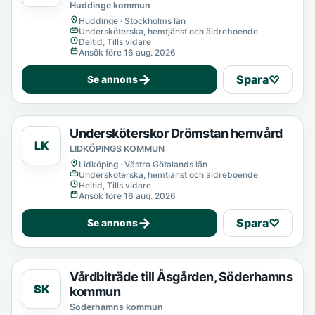
Huddinge kommun
Huddinge · Stockholms län
Undersköterska, hemtjänst och äldreboende
Deltid, Tills vidare
Ansök före 16 aug. 2026
→
Spara
♡
Se annons
Undersköterskor Drömstan hemvård
LK
LIDKÖPINGS KOMMUN
Lidköping · Västra Götalands län
Undersköterska, hemtjänst och äldreboende
Heltid, Tills vidare
Ansök före 16 aug. 2026
→
Spara
♡
Se annons
Vårdbiträde till Åsgården, Söderhamns
SK
kommun
Söderhamns kommun