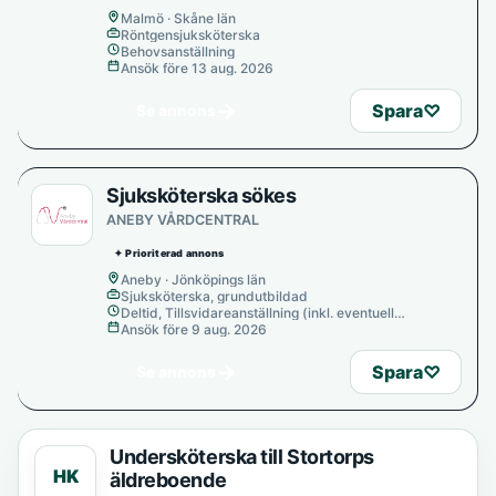
Malmö · Skåne län
Röntgensjuksköterska
Behovsanställning
Ansök före 13 aug. 2026
→
Spara
♡
Se annons
Sjuksköterska sökes
ANEBY VÅRDCENTRAL
✦ Prioriterad annons
Aneby · Jönköpings län
Sjuksköterska, grundutbildad
Deltid, Tillsvidareanställning (inkl. eventuell
provanställning), Tills vidare
Ansök före 9 aug. 2026
→
Spara
♡
Se annons
Undersköterska till Stortorps
HK
äldreboende