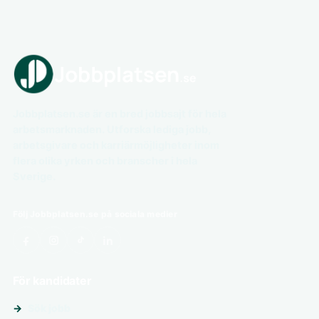
Jobbplatsen.se är en bred jobbsajt för hela
arbetsmarknaden. Utforska lediga jobb,
arbetsgivare och karriärmöjligheter inom
flera olika yrken och branscher i hela
Sverige.
Följ Jobbplatsen.se på sociala medier
För kandidater
Sök jobb