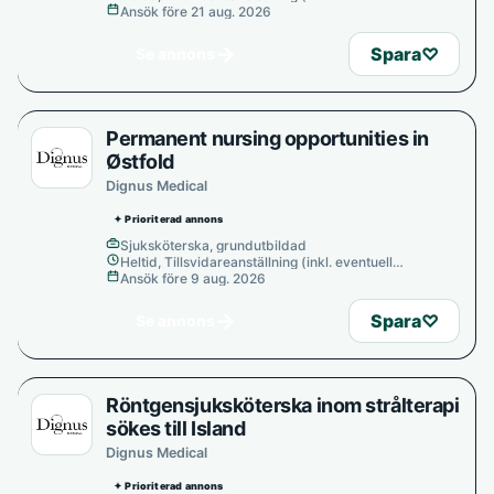
provanställning), Tills vidare
Ansök före 21 aug. 2026
→
Spara
♡
Se annons
Permanent nursing opportunities in
Østfold
Dignus Medical
✦ Prioriterad annons
Sjuksköterska, grundutbildad
Heltid, Tillsvidareanställning (inkl. eventuell
provanställning), Tills vidare
Ansök före 9 aug. 2026
→
Spara
♡
Se annons
Röntgensjuksköterska inom strålterapi
sökes till Island
Dignus Medical
✦ Prioriterad annons