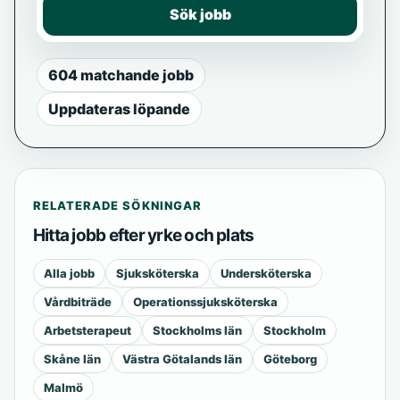
Sök jobb
604 matchande jobb
Uppdateras löpande
RELATERADE SÖKNINGAR
Hitta jobb efter yrke och plats
Alla jobb
Sjuksköterska
Undersköterska
Vårdbiträde
Operationssjuksköterska
Arbetsterapeut
Stockholms län
Stockholm
Skåne län
Västra Götalands län
Göteborg
Malmö