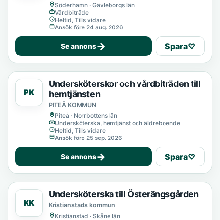
Söderhamn · Gävleborgs län
Vårdbiträde
Heltid, Tills vidare
Ansök före 24 aug. 2026
→
Spara
♡
Se annons
Undersköterskor och vårdbiträden till
PK
hemtjänsten
PITEÅ KOMMUN
Piteå · Norrbottens län
Undersköterska, hemtjänst och äldreboende
Heltid, Tills vidare
Ansök före 25 sep. 2026
→
Spara
♡
Se annons
Undersköterska till Österängsgården
KK
Kristianstads kommun
Kristianstad · Skåne län