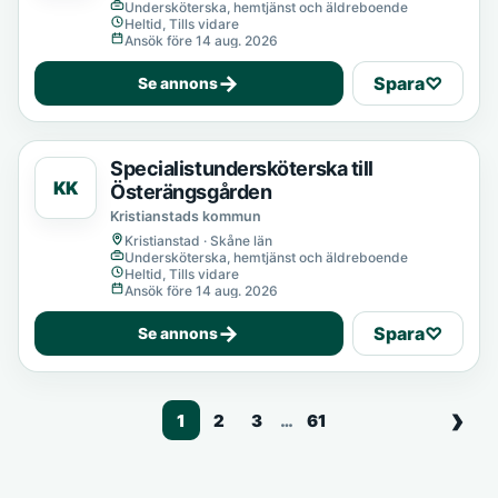
Undersköterska, hemtjänst och äldreboende
Heltid, Tills vidare
Ansök före 14 aug. 2026
→
Spara
♡
Se annons
Specialistundersköterska till
KK
Österängsgården
Kristianstads kommun
Kristianstad · Skåne län
Undersköterska, hemtjänst och äldreboende
Heltid, Tills vidare
Ansök före 14 aug. 2026
→
Spara
♡
Se annons
1
2
3
…
61