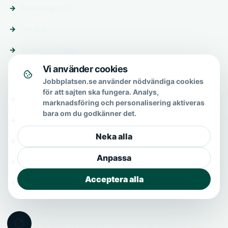
Premiumprofil
Om oss
Skicka förfrågan
Vi använder cookies
Om & hjälp
Jobbplatsen.se använder nödvändiga cookies
för att sajten ska fungera. Analys,
Om oss
marknadsföring och personalisering aktiveras
bara om du godkänner det.
Vanliga frågor
Neka alla
Kontakt
Anpassa
Integritetspolicy
Acceptera alla
Allmänna villkor
© 2026 Jobbplatsen.se · All Rights Reserved