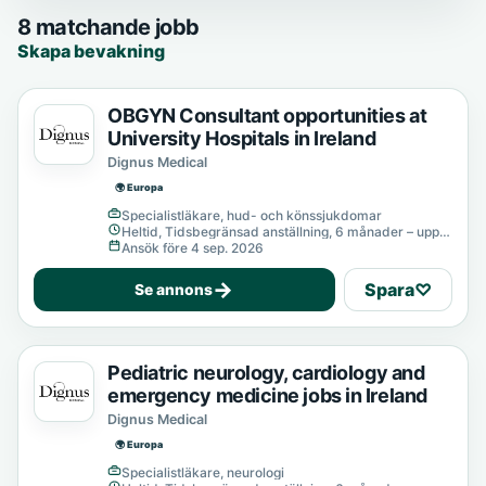
8 matchande jobb
Skapa bevakning
OBGYN Consultant opportunities at
University Hospitals in Ireland
Dignus Medical
🌍 Europa
Specialistläkare, hud- och könssjukdomar
Heltid, Tidsbegränsad anställning, 6 månader – upp
till 12 månader
Ansök före 4 sep. 2026
→
Spara
♡
Se annons
Pediatric neurology, cardiology and
emergency medicine jobs in Ireland
Dignus Medical
🌍 Europa
Specialistläkare, neurologi