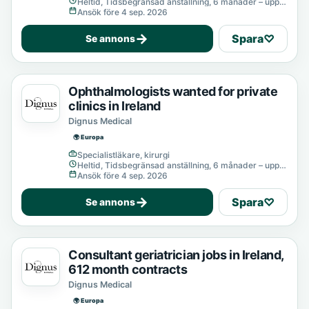
Heltid, Tidsbegränsad anställning, 6 månader – upp
till 12 månader
Ansök före 4 sep. 2026
→
Spara
♡
Se annons
Ophthalmologists wanted for private
clinics in Ireland
Dignus Medical
🌍 Europa
Specialistläkare, kirurgi
Heltid, Tidsbegränsad anställning, 6 månader – upp
till 12 månader
Ansök före 4 sep. 2026
→
Spara
♡
Se annons
Consultant geriatrician jobs in Ireland,
612 month contracts
Dignus Medical
🌍 Europa