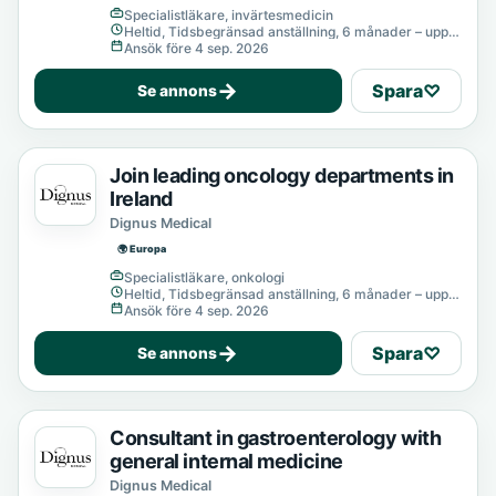
Specialistläkare, invärtesmedicin
Heltid, Tidsbegränsad anställning, 6 månader – upp
till 12 månader
Ansök före 4 sep. 2026
→
Spara
♡
Se annons
Join leading oncology departments in
Ireland
Dignus Medical
🌍 Europa
Specialistläkare, onkologi
Heltid, Tidsbegränsad anställning, 6 månader – upp
till 12 månader
Ansök före 4 sep. 2026
→
Spara
♡
Se annons
Consultant in gastroenterology with
general internal medicine
Dignus Medical