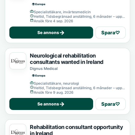
🌍 Europa
Specialistläkare, invärtesmedicin
Heltid, Tidsbegränsad anställning, 6 månader – upp
till 12 månader
Ansök före 4 sep. 2026
→
Spara
♡
Se annons
Neurological rehabilitation
consultants wanted in Ireland
Dignus Medical
🌍 Europa
Specialistläkare, neurologi
Heltid, Tidsbegränsad anställning, 6 månader – upp
till 12 månader
Ansök före 9 aug. 2026
→
Spara
♡
Se annons
Rehabilitation consultant opportunity
in Ireland