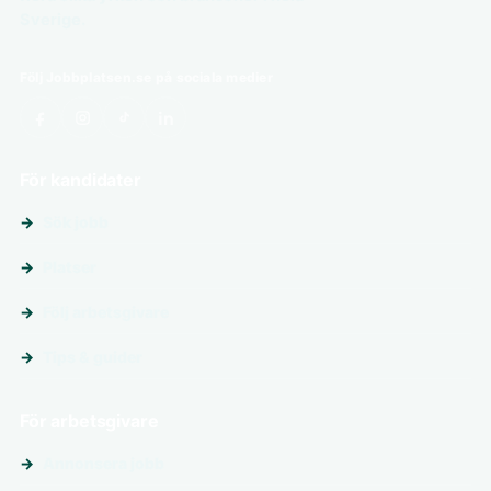
Sverige.
Följ Jobbplatsen.se på sociala medier
För kandidater
Sök jobb
Platser
Följ arbetsgivare
Tips & guider
För arbetsgivare
Annonsera jobb