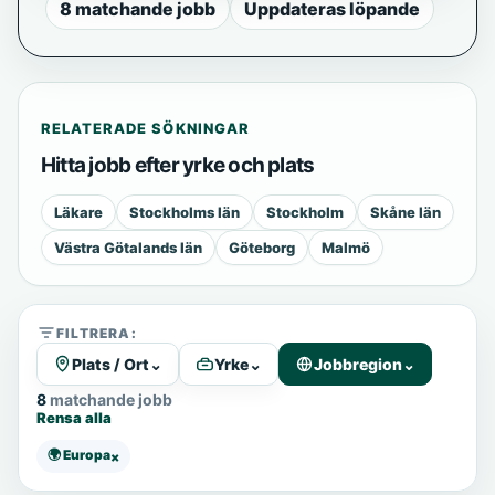
8 matchande jobb
Uppdateras löpande
RELATERADE SÖKNINGAR
Hitta jobb efter yrke och plats
Läkare
Stockholms län
Stockholm
Skåne län
Västra Götalands län
Göteborg
Malmö
FILTRERA:
Plats / Ort
⌄
Yrke
⌄
Jobbregion
⌄
8 matchande jobb
Rensa alla
🌍 Europa
×