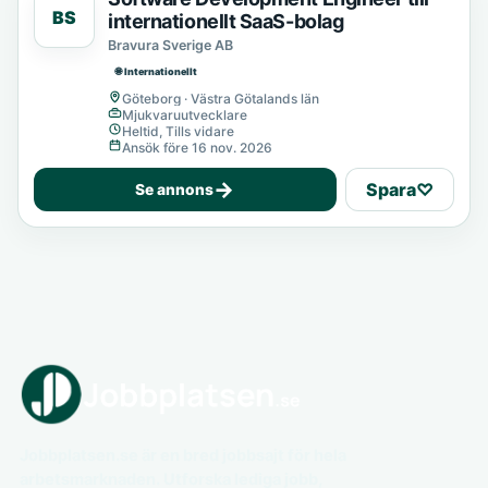
BS
internationellt SaaS-bolag
Bravura Sverige AB
🌐 Internationellt
Göteborg · Västra Götalands län
Mjukvaruutvecklare
Heltid, Tills vidare
Ansök före 16 nov. 2026
→
Spara
♡
Se annons
Jobbplatsen.se är en bred jobbsajt för hela
arbetsmarknaden. Utforska lediga jobb,