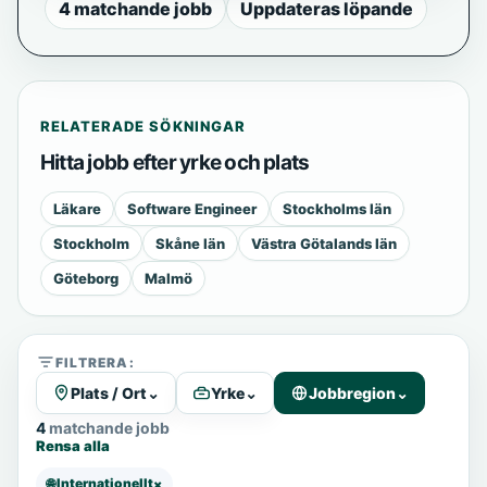
4 matchande jobb
Uppdateras löpande
RELATERADE SÖKNINGAR
Hitta jobb efter yrke och plats
Läkare
Software Engineer
Stockholms län
Stockholm
Skåne län
Västra Götalands län
Göteborg
Malmö
FILTRERA:
Plats / Ort
⌄
Yrke
⌄
Jobbregion
⌄
4 matchande jobb
Rensa alla
🌐 Internationellt
×