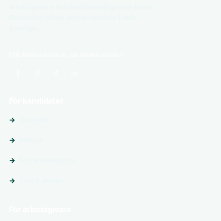
arbetsgivare och karriärmöjligheter inom
flera olika yrken och branscher i hela
Sverige.
Följ Jobbplatsen.se på sociala medier
För kandidater
Sök jobb
Platser
Följ arbetsgivare
Tips & guider
För arbetsgivare