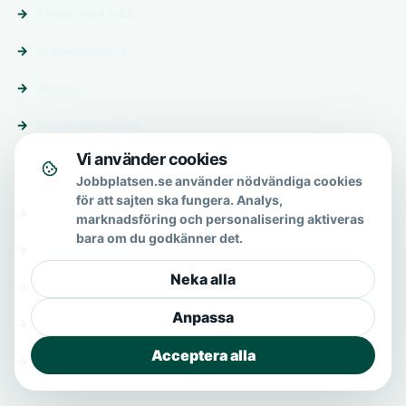
Annonsera jobb
Premiumprofil
Om oss
Skicka förfrågan
Vi använder cookies
Om & hjälp
Jobbplatsen.se använder nödvändiga cookies
för att sajten ska fungera. Analys,
Om oss
marknadsföring och personalisering aktiveras
bara om du godkänner det.
Vanliga frågor
Neka alla
Kontakt
Anpassa
Integritetspolicy
Acceptera alla
Allmänna villkor