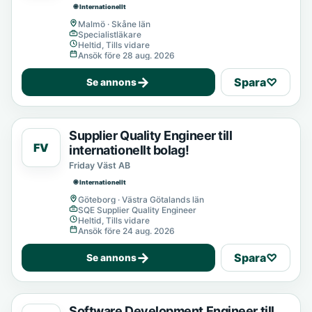
🌐 Internationellt
Malmö · Skåne län
Specialistläkare
Heltid, Tills vidare
Ansök före 28 aug. 2026
→
Spara
♡
Se annons
Supplier Quality Engineer till
FV
internationellt bolag!
Friday Väst AB
🌐 Internationellt
Göteborg · Västra Götalands län
SQE Supplier Quality Engineer
Heltid, Tills vidare
Ansök före 24 aug. 2026
→
Spara
♡
Se annons
Software Development Engineer till