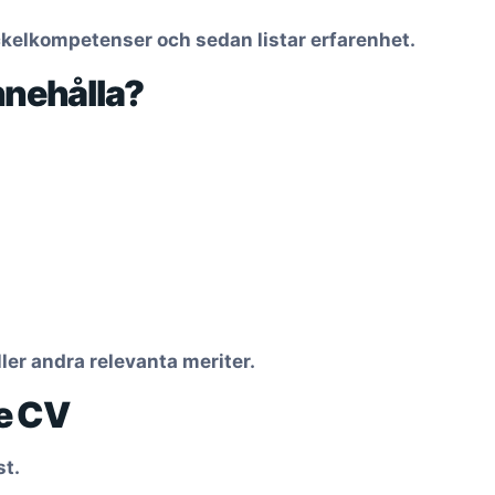
yckelkompetenser och sedan listar erfarenhet.
nnehålla?
eller andra relevanta meriter.
re CV
st.