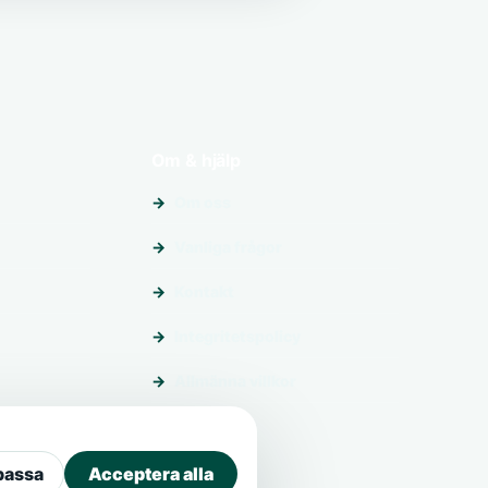
Om & hjälp
Om oss
Vanliga frågor
Kontakt
Integritetspolicy
Allmänna villkor
passa
Acceptera alla