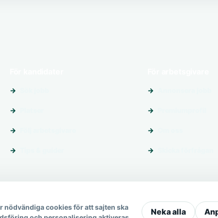
För kandidater
För arbetsgivare
Sök jobb
Annonsera jobb
Platser
Premiumprofil
Följ arbetsgivare
Om oss
Tips & guider
Skicka förfrågan
 nödvändiga cookies för att sajten ska
Neka alla
An
dsföring och personalisering aktiveras