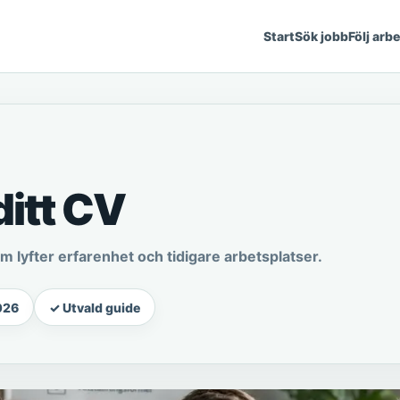
Start
Sök jobb
Följ arb
ditt CV
m lyfter erfarenhet och tidigare arbetsplatser.
026
✓ Utvald guide