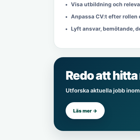
Visa utbildning och releva
Anpassa CV:t efter rollen 
Lyft ansvar, bemötande, 
Redo att hitta
Utforska aktuella jobb inom 
Läs mer →