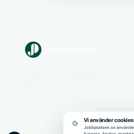
Jobbplatsen.se är en bred jobbsajt för hela
arbetsmarknaden. Utforska lediga jobb,
arbetsgivare och karriärmöjligheter inom
flera olika yrken och branscher i hela
Sverige.
Följ Jobbplatsen.se på sociala medier
Vi använder cookies
Jobbplatsen.se använder
fungera. Analys, markna