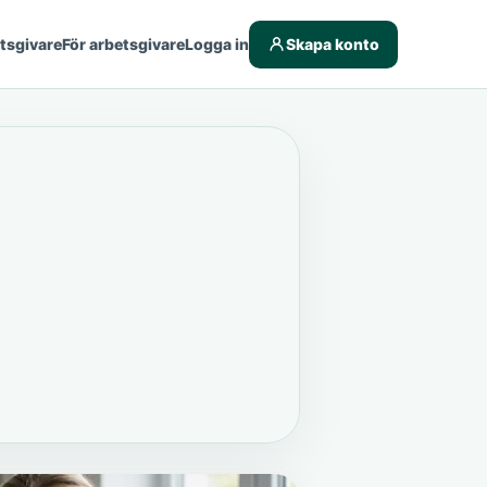
etsgivare
För arbetsgivare
Logga in
Skapa konto