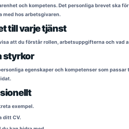
farenhet och kompetens. Det personliga brevet ska för
ra med hos arbetsgivaren.
 till varje tjänst
sa att du förstår rollen, arbetsuppgifterna och vad 
a styrkor
, personliga egenskaper och kompetenser som passar 
idat.
ssionellt
kreta exempel.
 ditt CV.
d du kan bidra med.