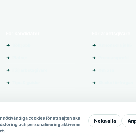
För kandidater
För arbetsgivare
Sök jobb
Annonsera jobb
Platser
Premiumprofil
Följ arbetsgivare
Om oss
Tips & guider
Skicka förfrågan
 nödvändiga cookies för att sajten ska
Neka alla
An
dsföring och personalisering aktiveras
et.
© 2026 Jobbplatsen.se · All Rights Reserved