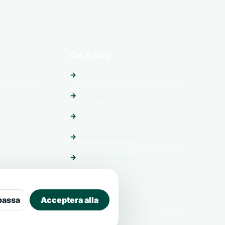
Om & hjälp
Om oss
Vanliga frågor
Kontakt
Integritetspolicy
Allmänna villkor
passa
Acceptera alla