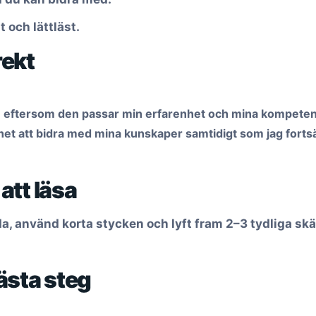
t och lättläst.
rekt
 eftersom den passar min erfarenhet och mina kompetense
het att bidra med mina kunskaper samtidigt som jag fortsä
 att läsa
da, använd korta stycken och lyft fram 2–3 tydliga skäl 
ästa steg