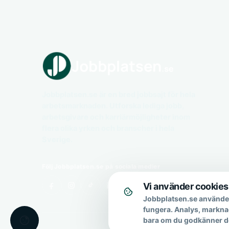
Jobbplatsen.se är en bred jobbsajt för hela
arbetsmarknaden. Utforska lediga jobb,
arbetsgivare och karriärmöjligheter inom
flera olika yrken och branscher i hela
Sverige.
Följ Jobbplatsen.se på sociala medier
Vi använder cookies
Jobbplatsen.se använder
fungera. Analys, markna
bara om du godkänner d