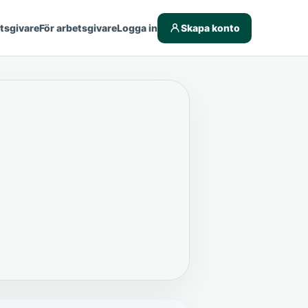
etsgivare
För arbetsgivare
Logga in
Skapa konto