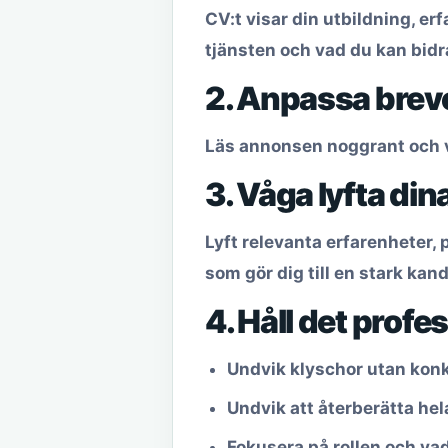
CV:t visar din utbildning, er
tjänsten och vad du kan bid
2. Anpassa brevet
Läs annonsen noggrant och vi
3. Våga lyfta din
Lyft relevanta erfarenheter
som gör dig till en stark kand
4. Håll det profe
Undvik klyschor utan kon
Undvik att återberätta hela
Fokusera på rollen och va