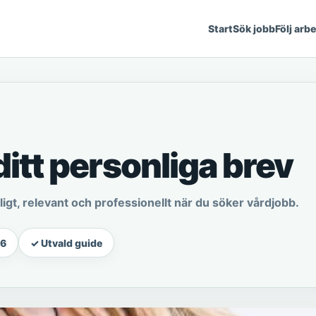
Start
Sök jobb
Följ arb
ditt personliga brev
dligt, relevant och professionellt när du söker vårdjobb.
26
✓ Utvald guide