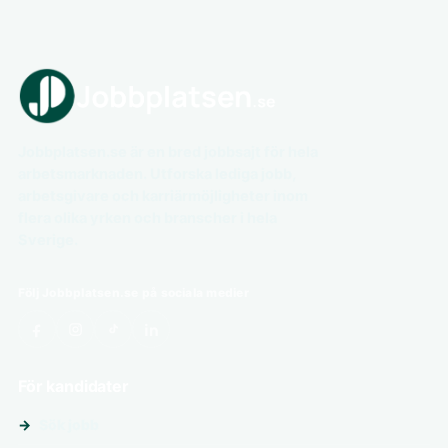
Jobbplatsen.se är en bred jobbsajt för hela
arbetsmarknaden. Utforska lediga jobb,
arbetsgivare och karriärmöjligheter inom
flera olika yrken och branscher i hela
Sverige.
Följ Jobbplatsen.se på sociala medier
För kandidater
Sök jobb