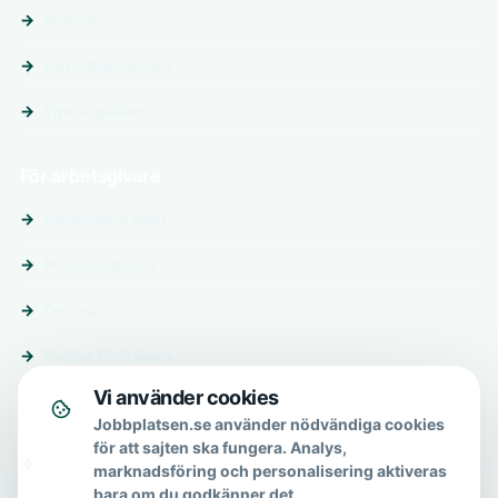
Platser
Följ arbetsgivare
Tips & guider
För arbetsgivare
Annonsera jobb
Premiumprofil
Om oss
Skicka förfrågan
Vi använder cookies
Om & hjälp
Jobbplatsen.se använder nödvändiga cookies
för att sajten ska fungera. Analys,
Om oss
marknadsföring och personalisering aktiveras
bara om du godkänner det.