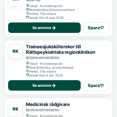
Nexer AB
Växjö · Kronobergs län
Molntekniker/Cloudutvecklare
Heltid, Tills vidare
Ansök före 9 aug. 2026
→
Spara
♡
Se annons
Traineesjuksköterskor till
RK
Rättspsykiatriska regionkliniken
REGION KRONOBERG
Växjö · Kronobergs län
Sjuksköterska, grundutbildad
Heltid, Tills vidare
Ansök före 4 okt. 2026
→
Spara
♡
Se annons
Medicinsk rådgivare
RK
REGION KRONOBERG
Växjö · Kronobergs län