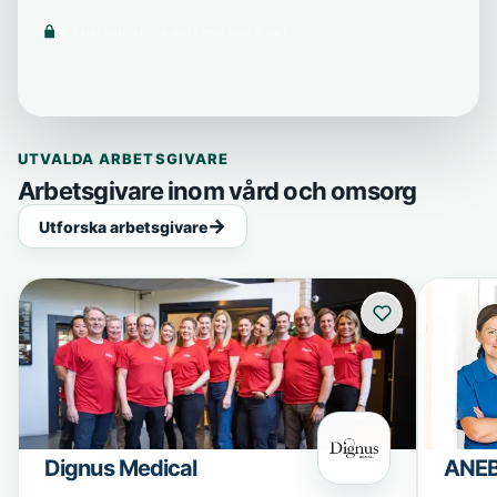
Vi delar aldrig din e-post med tredje part.
UTVALDA ARBETSGIVARE
Arbetsgivare inom vård och omsorg
Utforska arbetsgivare
Dignus Medical
ANE