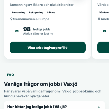
Bemanning av läkare och sjuksköterskor
Vårdcen
Bemanning
Rekrytering
Läkare
Vårdcen
Skandinavien & Europa
Aneb
98
lediga jobb
Aktiva tjänster just nu
Visa arbetsgivarprofil
→
FAQ
Vanliga frågor om jobb i Växjö
Här svarar vi på vanliga frågor om i Växjö, jobbsökning och
hur du bevakar nya tjänster.
Hur hittar jag lediga jobb i Växjö?