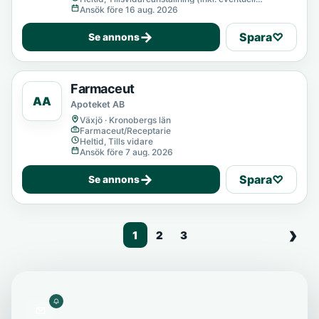
provanställning), Tills vidare
Ansök före 16 aug. 2026
→
Spara
♡
Se annons
Farmaceut
AA
Apoteket AB
Växjö · Kronobergs län
Farmaceut/Receptarie
Heltid, Tills vidare
Ansök före 7 aug. 2026
→
Spara
♡
Se annons
1
2
3