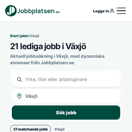
Logga in
Start
/
jobb
/
Växjö
21 lediga jobb i Växjö
Aktuell jobbsökning i Växjö, med dynamiska
annonser från Jobbplatsen.se.
Sök jobb
21 matchande jobb
Växjö