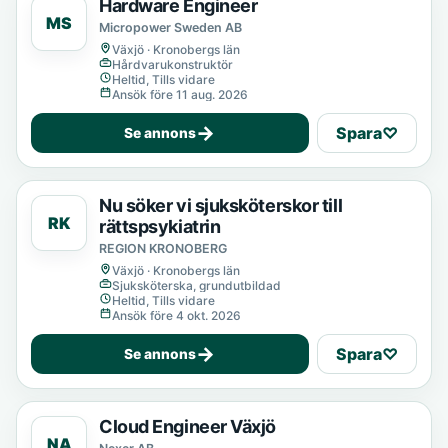
Hardware Engineer
MS
Micropower Sweden AB
Växjö · Kronobergs län
Hårdvarukonstruktör
Heltid, Tills vidare
Ansök före 11 aug. 2026
→
Spara
♡
Se annons
Nu söker vi sjuksköterskor till
RK
rättspsykiatrin
REGION KRONOBERG
Växjö · Kronobergs län
Sjuksköterska, grundutbildad
Heltid, Tills vidare
Ansök före 4 okt. 2026
→
Spara
♡
Se annons
Cloud Engineer Växjö
NA