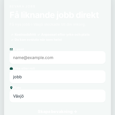
BEVAKA JOBB
Få liknande jobb direkt
Få nya jobb i Växjö skickade till din inkorg.
Kostnadsfritt
Anpassat efter yrke och plats
Du kan avsluta när som helst
E-post
Yrke eller roll
Plats
Skapa bevakning →