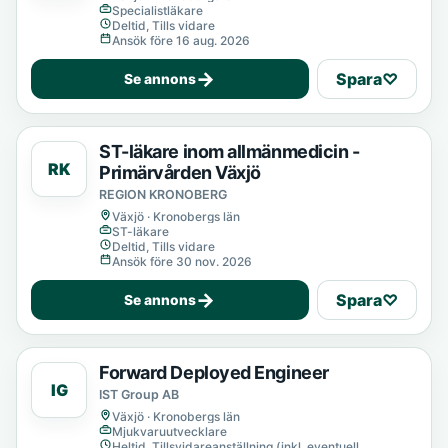
Specialistläkare
Deltid, Tills vidare
Ansök före 16 aug. 2026
→
Spara
♡
Se annons
ST-läkare inom allmänmedicin -
RK
Primärvården Växjö
REGION KRONOBERG
Växjö · Kronobergs län
ST-läkare
Deltid, Tills vidare
Ansök före 30 nov. 2026
→
Spara
♡
Se annons
Forward Deployed Engineer
IG
IST Group AB
Växjö · Kronobergs län
Mjukvaruutvecklare
Heltid, Tillsvidareanställning (inkl. eventuell