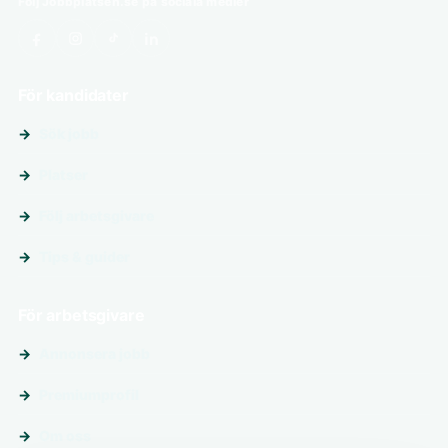
Följ Jobbplatsen.se på sociala medier
För kandidater
Sök jobb
Platser
Följ arbetsgivare
Tips & guider
För arbetsgivare
Annonsera jobb
Premiumprofil
Om oss