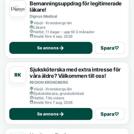
Bemanningsuppdrag för legitimerade
läkare!
Dignus Medical
Växjö · Kronobergs län
Läkare
Heltid, 11 dagar - upp till 3 månader
Ansök före 4 sep. 2026
→
Spara
♡
Se annons
Sjuksköterska med extra intresse för
RK
våra äldre? Välkommen till oss!
REGION KRONOBERG
Växjö · Kronobergs län
Sjuksköterska, grundutbildad
Heltid, Tills vidare
Ansök före 7 aug. 2026
→
Spara
♡
Se annons