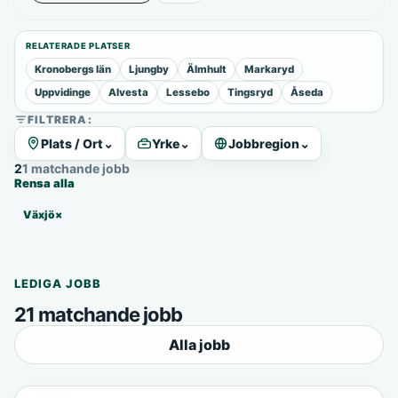
RELATERADE PLATSER
Kronobergs län
Ljungby
Älmhult
Markaryd
Uppvidinge
Alvesta
Lessebo
Tingsryd
Åseda
FILTRERA:
Plats / Ort
⌄
Yrke
⌄
Jobbregion
⌄
21 matchande jobb
Rensa alla
Växjö
×
LEDIGA JOBB
21 matchande jobb
Alla jobb