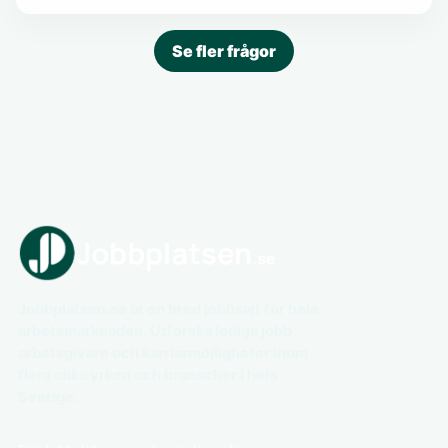
Se fler frågor
Jobbplatsen.se är en bred jobbsajt för hela
arbetsmarknaden. Utforska lediga jobb,
arbetsgivare och karriärmöjligheter inom
flera olika yrken och branscher i hela
Sverige.